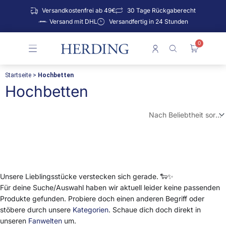
Zum
Versandkostenfrei ab 49€
30 Tage Rückgaberecht
Inhalt
Versand mit DHL
Versandfertig in 24 Stunden
springen
0
Warenko
Startseite
>
Hochbetten
Hochbetten
Unsere Lieblingsstücke verstecken sich gerade. 🐑✨
Für deine Suche/Auswahl haben wir aktuell leider keine passenden
Produkte gefunden. Probiere doch einen anderen Begriff oder
stöbere durch unsere
Kategorien
. Schaue dich doch direkt in
unseren
Fanwelten
um.