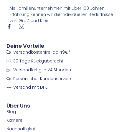
Als Familienunternehmen mit über 100 Jahren
Erfahrung kennen wir die individuellen Bedürfnisse
von Groß und Klein.
I
I
c
c
o
o
n
n
Deine Vorteile
-
-
Versandkostenfrei ab 49€*
f
i
a
n
30 Tage Rückgaberecht
c
s
e
t
Versandfertig in 24 Stunden
b
a
Persönlicher Kundenservice
o
g
o
r
Versand mit DHL
k
a
m
m
Über Uns
Blog
Karriere
Nachhaltigkeit