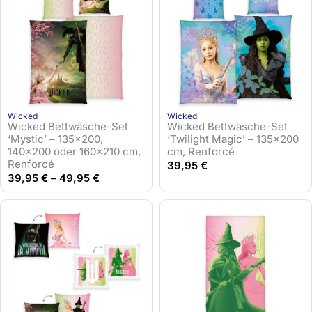
Wicked
Wicked
Wicked Bettwäsche-Set
Wicked Bettwäsche-Set
‘Mystic’ – 135×200,
‘Twilight Magic’ – 135×200
140×200 oder 160×210 cm,
cm, Renforcé
Renforcé
39,95
€
39,95
€
–
49,95
€