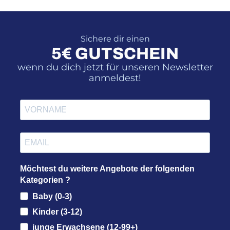
r
4
:
2
7
Sichere dir einen
3
€
5€ GUTSCHEIN
,
.
7
wenn du dich jetzt für unseren Newsletter
9
anmeldest!
€
Möchtest du weitere Angebote der folgenden
Kategorien ?
Baby (0-3)
Kinder (3-12)
junge Erwachsene (12-99+)