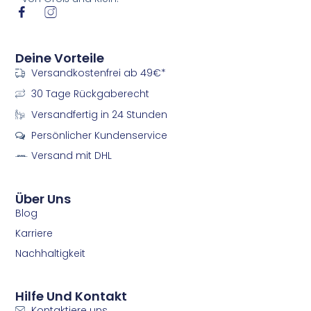
I
I
c
c
o
o
n
n
Deine Vorteile
-
-
Versandkostenfrei ab 49€*
f
i
a
n
30 Tage Rückgaberecht
c
s
e
t
Versandfertig in 24 Stunden
b
a
Persönlicher Kundenservice
o
g
o
r
Versand mit DHL
k
a
m
m
Über Uns
Blog
Karriere
Nachhaltigkeit
Hilfe Und Kontakt
Kontaktiere uns