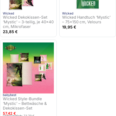
Wicked
Wicked
Wicked Dekokissen-Set
Wicked Handtuch ‘Mystic’
‘Mystic’ – 3-teilig, je 40×40
– 75×150 cm, Velours
cm, Mikrofaser
19,95
€
23,85
€
babybest
Wicked Style-Bundle
‘Mystic’ – Bettwäsche &
Dekokissen-Set
57,42
€
U
A
Ursprünglich:
73,79
€