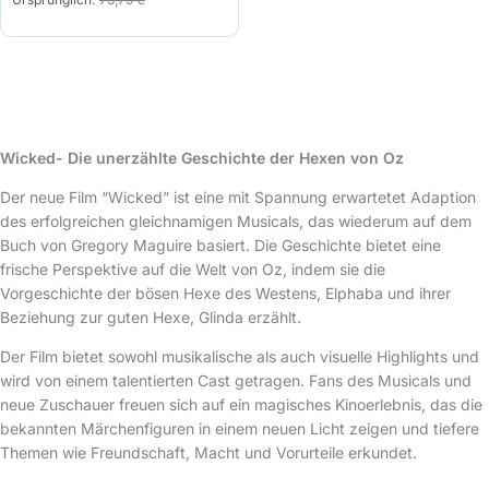
r
k
s
t
p
u
r
e
ü
l
n
l
Wicked- Die unerzählte Geschichte der Hexen von Oz
g
e
l
r
Der neue Film “Wicked” ist eine mit Spannung erwartetet Adaption
i
P
des erfolgreichen gleichnamigen Musicals, das wiederum auf dem
c
r
Buch von Gregory Maguire basiert. Die Geschichte bietet eine
h
e
frische Perspektive auf die Welt von Oz, indem sie die
e
i
Vorgeschichte der bösen Hexe des Westens, Elphaba und ihrer
r
s
Beziehung zur guten Hexe, Glinda erzählt.
P
i
Der Film bietet sowohl musikalische als auch visuelle Highlights und
r
s
wird von einem talentierten Cast getragen. Fans des Musicals und
e
t
neue Zuschauer freuen sich auf ein magisches Kinoerlebnis, das die
i
:
bekannten Märchenfiguren in einem neuen Licht zeigen und tiefere
s
5
Themen wie Freundschaft, Macht und Vorurteile erkundet.
w
7
a
,