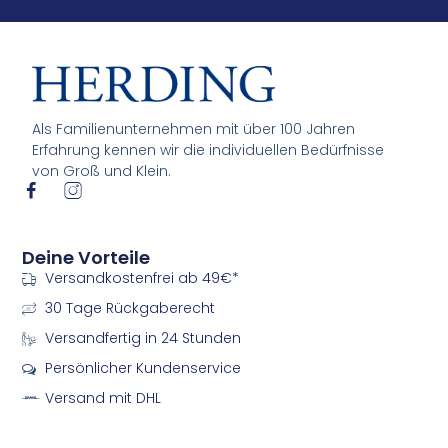
Als Familienunternehmen mit über 100 Jahren
Erfahrung kennen wir die individuellen Bedürfnisse
von Groß und Klein.
I
I
c
c
o
o
n
n
Deine Vorteile
-
-
Versandkostenfrei ab 49€*
f
i
a
n
30 Tage Rückgaberecht
c
s
e
t
Versandfertig in 24 Stunden
b
a
Persönlicher Kundenservice
o
g
o
r
Versand mit DHL
k
a
m
m