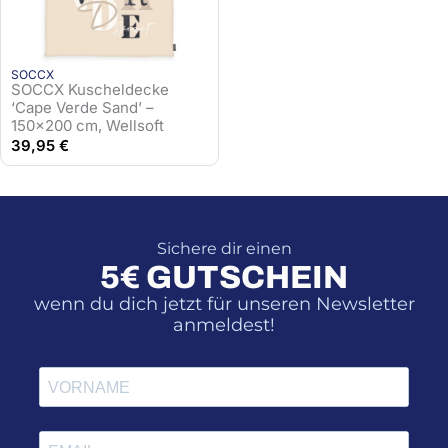
SOCCX
SOCCX Kuscheldecke
‘Cape Verde Sand’ –
150×200 cm, Wellsoft
39,95
€
Sichere dir einen
5€ GUTSCHEIN
wenn du dich jetzt für unseren Newsletter
anmeldest!