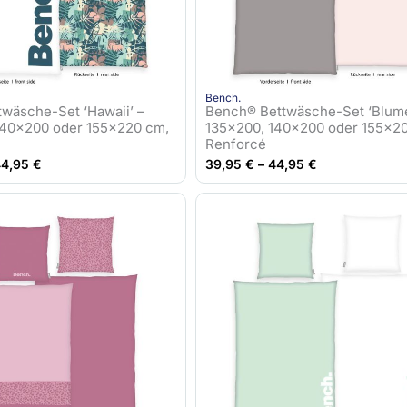
Bench.
wäsche-Set ‘Hawaii’ –
Bench® Bettwäsche-Set ‘Blume
140×200 oder 155×220 cm,
135×200, 140×200 oder 155×2
Renforcé
44,95
€
39,95
€
–
44,95
€