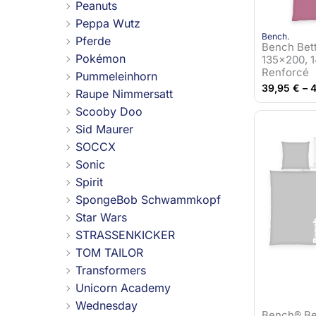
Peanuts
Peppa Wutz
Bench.
Pferde
Bench Bett
Pokémon
135×200, 
Renforcé
Pummeleinhorn
39,95
€
–
Raupe Nimmersatt
Scooby Doo
Sid Maurer
SOCCX
Sonic
Spirit
SpongeBob Schwammkopf
Star Wars
STRASSENKICKER
TOM TAILOR
Transformers
Unicorn Academy
Wednesday
Bench® Be