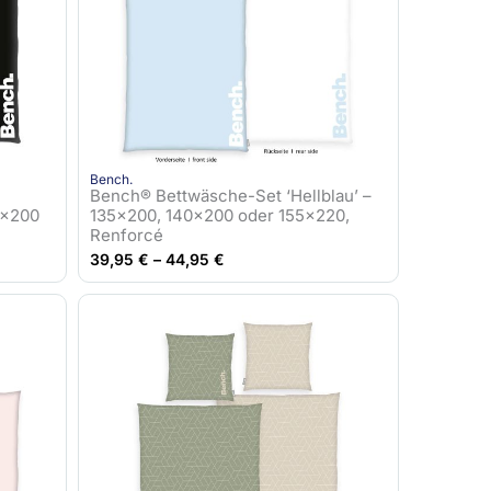
Bench.
Bench® Bettwäsche-Set ‘Hellblau’ –
0×200
135×200, 140×200 oder 155×220,
Renforcé
39,95
€
–
44,95
€