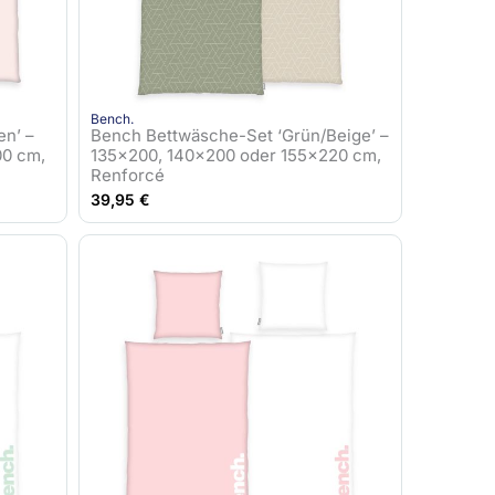
Bench.
n’ –
Bench Bettwäsche-Set ‘Grün/Beige’ –
00 cm,
135×200, 140×200 oder 155×220 cm,
Renforcé
39,95
€