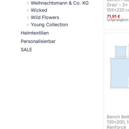
Weihnachtsmann & Co. KG
Grau’ – 2x
Wicked
155×220 c
71,91
€
Wild Flowers
Ursprünglich:
Young Collection
Heimtextilien
Personalisierbar
SALE
Bench Bett
135×200, 
Renforcé