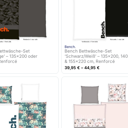
Bench.
ettwäsche-Set
Bench Bettwäsche-Set
ge’ – 135×200 oder
‘Schwarz/Weiß’ – 135×200, 14
Renforcé
& 155×220 cm, Renforcé
39,95
€
–
44,95
€