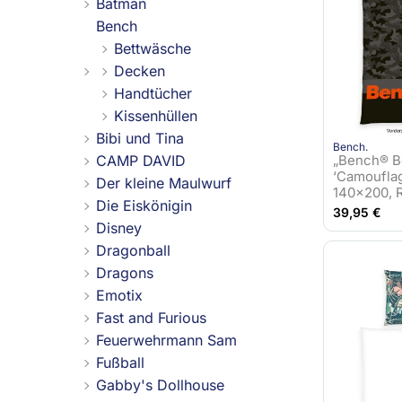
Batman
Bench
Bettwäsche
Decken
Handtücher
Kissenhüllen
Bibi und Tina
Bench.
CAMP DAVID
„Bench® B
‘Camoufla
Der kleine Maulwurf
140×200, 
Die Eiskönigin
39,95
€
Disney
Dragonball
Dragons
Emotix
Fast and Furious
Feuerwehrmann Sam
Fußball
Gabby's Dollhouse