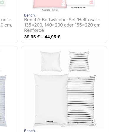
Bench.
rün’ –
Bench® Bettwäsche-Set ‘Hellrosa’ –
20 cm,
135×200, 140×200 oder 155×220 cm,
Renforcé
39,95
€
–
44,95
€
Bench.