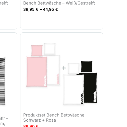
eift
Bench Bettwäsche – Weiß/Gestreift
39,95
€
–
44,95
€
Produktset Bench Bettwäsche
t’ –
Schwarz + Rosa
cm,
89,90
€