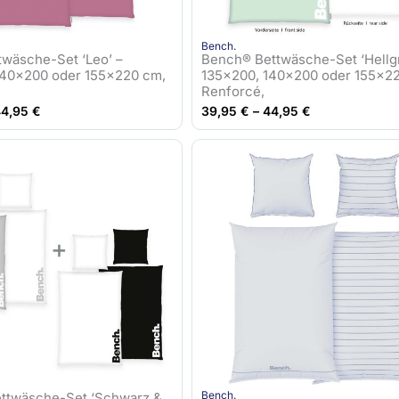
Bench.
wäsche-Set ‘Leo’ –
Bench® Bettwäsche-Set ‘Hellg
140×200 oder 155×220 cm,
135×200, 140×200 oder 155×2
Renforcé,
44,95
€
39,95
€
–
44,95
€
Bench.
ttwäsche-Set ‘Schwarz &