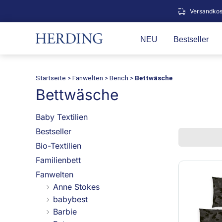
Zum
Versandkos
Inhalt
springen
NEU
Bestseller
Startseite
>
Fanwelten
>
Bench
>
Bettwäsche
Bettwäsche
Baby Textilien
Bestseller
Bio-Textilien
Familienbett
Fanwelten
Anne Stokes
babybest
Barbie