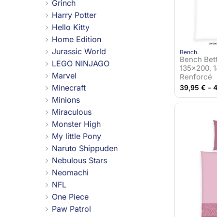
Grinch
Harry Potter
Hello Kitty
Home Edition
Jurassic World
Bench.
Bench Bett
LEGO NINJAGO
135×200, 
Marvel
Renforcé
Minecraft
39,95
€
–
Minions
Miraculous
Monster High
My little Pony
Naruto Shippuden
Nebulous Stars
Neomachi
NFL
One Piece
Paw Patrol