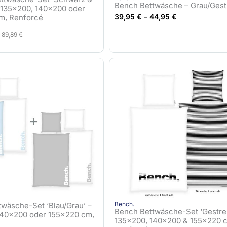
Bench Bettwäsche – Grau/Gestr
 135×200, 140×200 oder
39,95
€
–
44,95
€
m, Renforcé
U
A
89,89
€
r
k
s
t
p
u
r
e
ü
l
n
l
g
e
l
r
i
P
c
r
h
e
e
i
r
s
Bench.
wäsche-Set ‘Blau/Grau’ –
Bench Bettwäsche-Set ‘Gestreif
P
i
140×200 oder 155×220 cm,
135×200, 140×200 & 155×220 
r
s