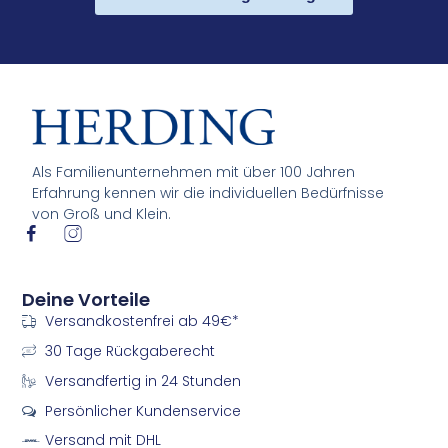
Als Familienunternehmen mit über 100 Jahren
Erfahrung kennen wir die individuellen Bedürfnisse
von Groß und Klein.
I
I
c
c
o
o
n
n
Deine Vorteile
-
-
Versandkostenfrei ab 49€*
f
i
a
n
30 Tage Rückgaberecht
c
s
e
t
Versandfertig in 24 Stunden
b
a
Persönlicher Kundenservice
o
g
o
r
Versand mit DHL