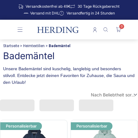
Zum
Versandkostenfrei ab 49€
30 Tage Rückgaberecht
Inhalt
Versand mit DHL
Versandfertig in 24 Stunden
springen
0
Warenko
Startseite
>
Heimtextilien
>
Bademäntel
Bademäntel
Unsere Bademäntel sind kuschelig, langlebig und besonders
stilvoll. Entdecke jetzt deinen Favoriten für Zuhause, die Sauna und
den Urlaub!
Personalisierbar
Personalisierbar