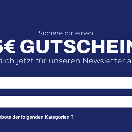
9
€
,
.
8
5
Sichere dir einen
5€ GUTSCHEI
€
ich jetzt für unseren Newsletter 
ebote der folgenden Kategorien ?