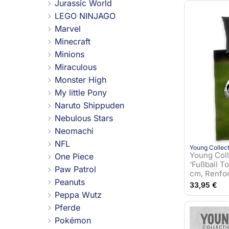
Jurassic World
LEGO NINJAGO
Marvel
Minecraft
Minions
Miraculous
Monster High
My little Pony
Naruto Shippuden
Nebulous Stars
Neomachi
NFL
Young Collec
Young Col
One Piece
‘Fußball T
Paw Patrol
cm, Renfo
Peanuts
33,95
€
Peppa Wutz
Pferde
Pokémon