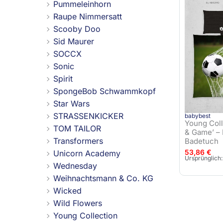
Pummeleinhorn
Raupe Nimmersatt
Scooby Doo
Sid Maurer
SOCCX
Sonic
Spirit
SpongeBob Schwammkopf
Star Wars
STRASSENKICKER
babybest
Young Coll
TOM TAILOR
& Game’ –
Transformers
Badetuch
53,86
€
Unicorn Academy
Ursprünglich:
Wednesday
Weihnachtsmann & Co. KG
Wicked
Wild Flowers
Young Collection