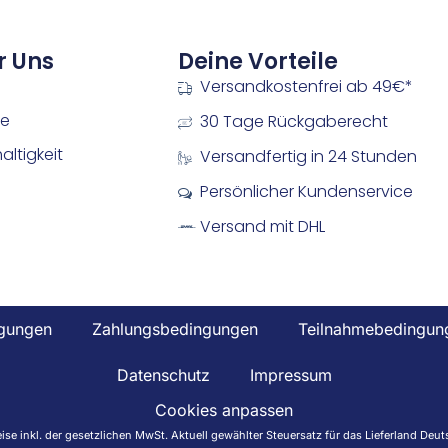
r Uns
Deine Vorteile
Versandkostenfrei ab 49€*
re
30 Tage Rückgaberecht
ltigkeit
Versandfertig in 24 Stunden
Persönlicher Kundenservice
Versand mit DHL
gungen
Zahlungsbedingungen
Teilnahmebedingun
Datenschutz
Impressum
Cookies anpassen
reise inkl. der gesetzlichen MwSt. Aktuell gewählter Steuersatz für das Lieferland D