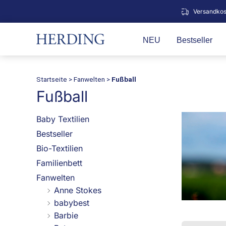
Zum
Versandkos
Inhalt
springen
NEU
Bestseller
Startseite
>
Fanwelten
>
Fußball
Fußball
Baby Textilien
Bestseller
Bio-Textilien
Familienbett
Fanwelten
Anne Stokes
babybest
Barbie