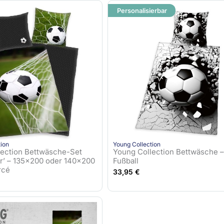
Personalisierbar
tion
Young Collection
lection Bettwäsche-Set
Young Collection Bettwäsche 
or’ – 135×200 oder 140×200
Fußball
rcé
33,95
€