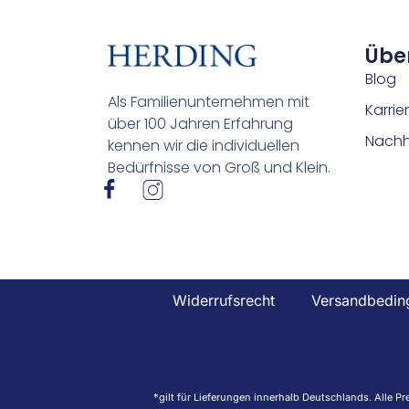
Übe
Blog
Als Familienunternehmen mit
Karrie
über 100 Jahren Erfahrung
Nachha
kennen wir die individuellen
Bedürfnisse von Groß und Klein.
I
I
c
c
o
o
n
n
-
-
f
i
Widerrufsrecht
Versandbedin
a
n
c
s
e
t
b
a
o
g
*gilt für Lieferungen innerhalb Deutschlands. Alle P