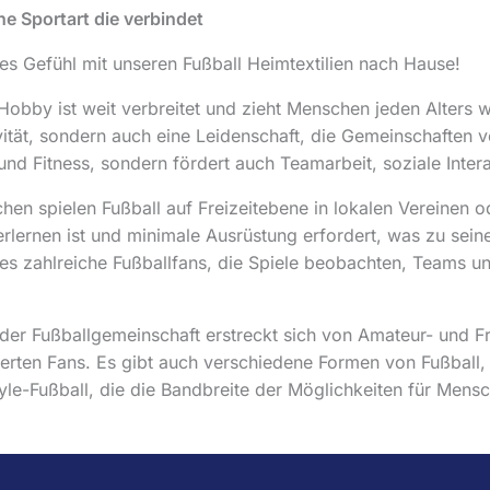
ine Sportart die verbindet
n
l
g
e
ses Gefühl mit unseren Fußball Heimtextilien nach Hause!
l
r
i
P
 Hobby ist weit verbreitet und zieht Menschen jeden Alters we
c
r
ivität, sondern auch eine Leidenschaft, die Gemeinschaften ve
h
e
und Fitness, sondern fördert auch Teamarbeit, soziale Inte
e
i
hen spielen Fußball auf Freizeitebene in lokalen Vereinen od
r
s
erlernen ist und minimale Ausrüstung erfordert, was zu seine
P
i
 es zahlreiche Fußballfans, die Spiele beobachten, Teams unt
r
s
e
t
i
:
t der Fußballgemeinschaft erstreckt sich von Amateur- und Fre
s
5
erten Fans. Es gibt auch verschiedene Formen von Fußball, 
w
3
yle-Fußball, die die Bandbreite der Möglichkeiten für Mensc
a
,
r
8
:
6
5