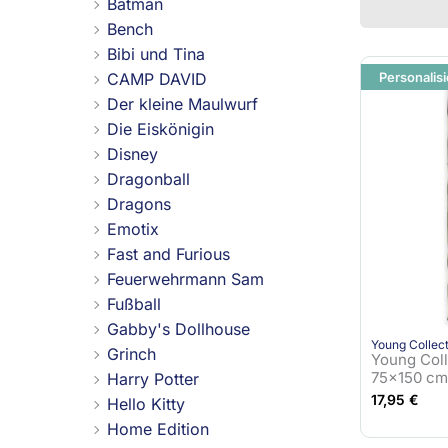
Batman
Bench
Bibi und Tina
CAMP DAVID
Personalisi
Der kleine Maulwurf
Die Eiskönigin
Disney
Dragonball
Dragons
Emotix
Fast and Furious
Feuerwehrmann Sam
Fußball
Gabby's Dollhouse
Young Collec
Grinch
Young Coll
75×150 cm
Harry Potter
17,95
€
Hello Kitty
Home Edition