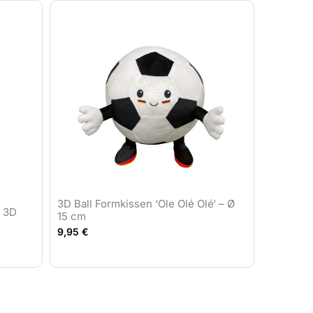
3D Ball Formkissen ‘Ole Olé Olé‘ – Ø
– 3D
15 cm
9,95
€