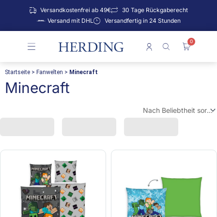
Zum
Versandkostenfrei ab 49€
30 Tage Rückgaberecht
Inhalt
Versand mit DHL
Versandfertig in 24 Stunden
springen
0
Warenko
Startseite
>
Fanwelten
>
Minecraft
Minecraft