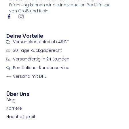
Erfahrung kennen wir die individuellen Bedürfnisse
von Groß und Klein.
I
I
c
c
o
o
n
n
Deine Vorteile
-
-
Versandkostenfrei ab 49€*
f
i
a
n
30 Tage Rückgaberecht
c
s
e
t
Versandfertig in 24 Stunden
b
a
Persönlicher Kundenservice
o
g
o
r
Versand mit DHL
k
a
m
m
Über Uns
Blog
Karriere
Nachhaltigkeit