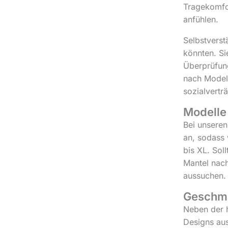
Tragekomfor
anfühlen.
Selbstverst
könnten. Si
Überprüfung
nach Model
sozialvertr
Modelle
Bei unseren
an, sodass 
bis XL. Soll
Mantel nach
aussuchen.
Geschma
Neben der h
Designs aus