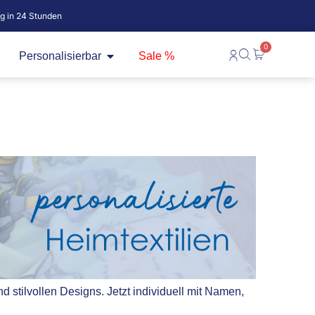
ig in 24 Stunden
0
fne Baby
Öffne Personalisierbar
Warenkorb
Personalisierbar
Sale %
 stilvollen Designs. Jetzt individuell mit Namen,