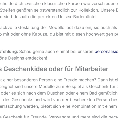
scheide dich zwischen klassischen Farben wie verschiedene
Streifen gehören selbstverständlich zur Kollektion. Unsere
d sind deshalb die perfekten Unisex-Bademäntel.
ckvolle Gestaltung der Modelle lädt dazu ein, sie auch al
b mit oder ohne Kapuze, du bist mit diesen hochwertigen p
pfehlung:
Schau gerne auch einmal bei unseren
personalis
höne Designs entdecken!
ls Geschenkidee oder für Mitarbeiter
t einer besonderen Person eine Freude machen? Dann ist e
geeignet sind unsere Modelle zum Beispiel als Geschenk für 
oder es sich nach dem Duschen oder einem Bad gemütlich m
tät des Geschenks und wird von der beschenkten Person bes
erraschung werden, bietet sich eine Kombination mit eine
ls Geschenk für Freunde, Verwandte und mehr sind die perso