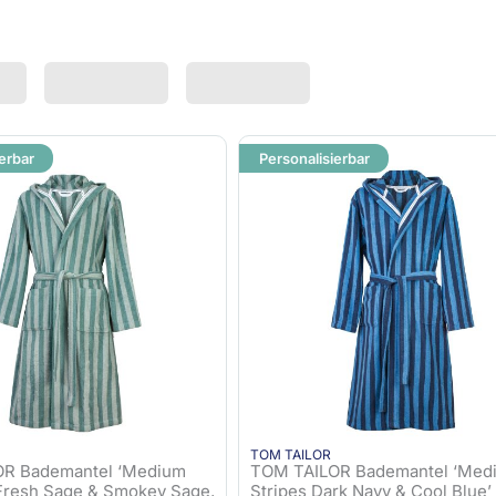
erbar
Personalisierbar
TOM TAILOR
R Bademantel ‘Medium
TOM TAILOR Bademantel ‘Med
 Fresh Sage & Smokey Sage,
Stripes Dark Navy & Cool Blue’