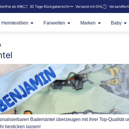
tenfrei ab 49€
30 Tage Rückgaberecht
Versand mit DHL
Versandfert
Öffne Heimtextilien
Öffne Fanwelten
Öffne Marken
Öf
Heimtextilien
Fanwelten
Marken
Baby
l
tel
nalisierbaren Bademäntel überzeugen mit ihrer Top-Qualität und
r besticken lassen!