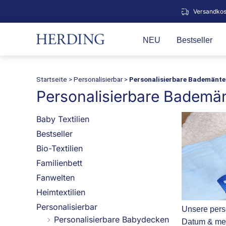
Zum
Versandkos
Inhalt
springen
NEU
Bestseller
Startseite
>
Personalisierbar
>
Personalisierbare Bademänte
Personalisierbare Bademän
Baby Textilien
Bestseller
Bio-Textilien
Familienbett
Fanwelten
Heimtextilien
Personalisierbar
Unsere perso
Personalisierbare Babydecken
Datum & meh