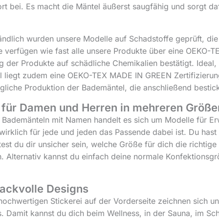
t bei. Es macht die Mäntel äußerst saugfähig und sorgt da
ändlich wurden unsere Modelle auf Schadstoffe geprüft, d
e verfügen wie fast alle unsere Produkte über eine OEKO-
 der Produkte auf schädliche Chemikalien bestätigt. Ideal,
l liegt zudem eine OEKO-TEX MADE IN GREEN Zertifizierung
ägliche Produktion der Bademäntel, die anschließend bestic
 für Damen und Herren in mehreren Größe
 Bademänteln mit Namen handelt es sich um Modelle für Er
wirklich für jede und jeden das Passende dabei ist. Du has
test du dir unsicher sein, welche Größe für dich die richtige
. Alternativ kannst du einfach deine normale Konfektionsgr
ckvolle Designs
ochwertigen Stickerei auf der Vorderseite zeichnen sich un
. Damit kannst du dich beim Wellness, in der Sauna, im S