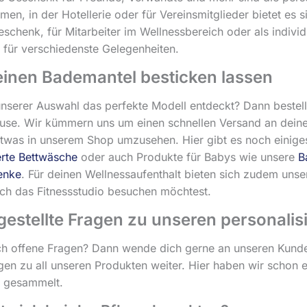
rmen, in der Hotellerie oder für Vereinsmitglieder bietet es
schenk, für Mitarbeiter im Wellnessbereich oder als indivi
für verschiedenste Gelegenheiten.
einen Bademantel besticken lassen
unserer Auswahl das perfekte Modell entdeckt? Dann beste
ause. Wir kümmern uns um einen schnellen Versand an dein
twas in unserem Shop umzusehen. Hier gibt es noch einige
erte Bettwäsche
oder auch Produkte für Babys wie unsere
B
enke
. Für deinen Wellnessaufenthalt bieten sich zudem uns
ch das Fitnessstudio besuchen möchtest.
gestellte Fragen zu unseren personali
h offene Fragen? Dann wende dich gerne an unseren Kundens
gen zu all unseren Produkten weiter. Hier haben wir schon e
Q gesammelt.