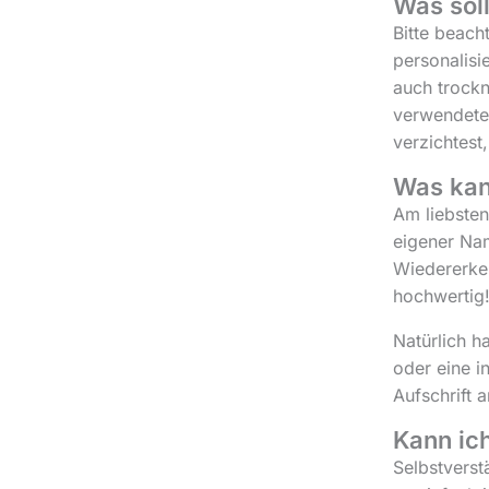
Was soll
Bitte beach
personalisi
auch trockn
verwendeten
verzichtest
Was kan
Am liebsten
eigener Nam
Wiedererken
hochwertig
Natürlich h
oder eine i
Aufschrift 
Kann ic
Selbstverst