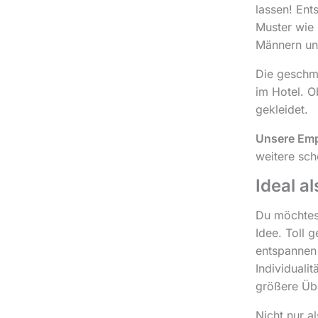
lassen! Ent
Muster wie 
Männern un
Die geschma
im Hotel. O
gekleidet.
Unsere Em
weitere sc
Ideal a
Du möchtes
Idee. Toll 
entspannen 
Individuali
größere Üb
Nicht nur a