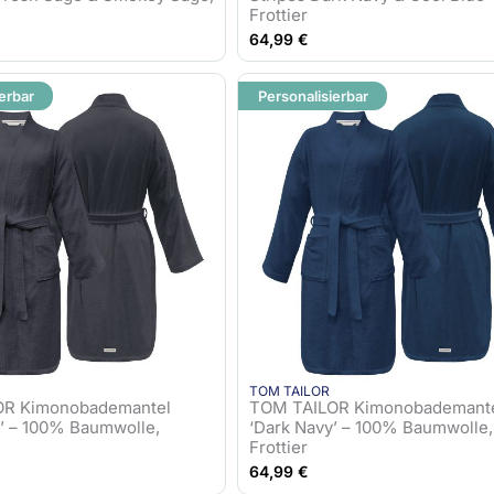
Frottier
64,99
€
erbar
Personalisierbar
TOM TAILOR
OR Kimonobademantel
TOM TAILOR Kimonobademant
e’ – 100% Baumwolle,
‘Dark Navy’ – 100% Baumwolle,
Frottier
64,99
€