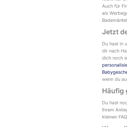
Auch für Fi
als Werbege
Bademäntel 
Jetzt d
Du hast in 
dir nach H
dich noch e
personalisi
Babygesch
wenn du au
Häufig 
Du hast noc
Ihrem Anlie
kleinen FA