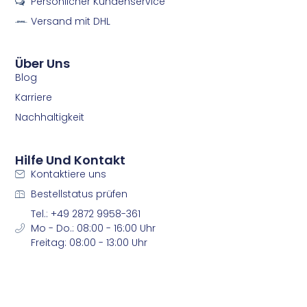
Persönlicher Kundenservice
o
g
o
r
Versand mit DHL
k
a
m
m
Über Uns
Blog
Karriere
Nachhaltigkeit
Hilfe Und Kontakt
Kontaktiere uns
Bestellstatus prüfen
Tel.: +49 2872 9958-361
Mo - Do.: 08:00 - 16:00 Uhr
Freitag: 08:00 - 13:00 Uhr