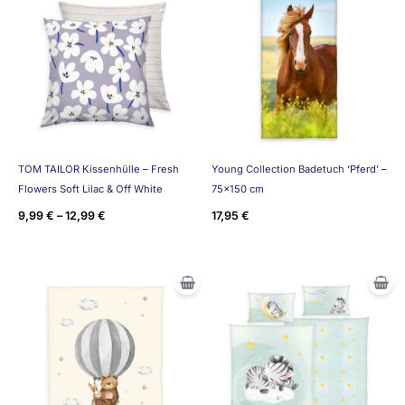
TOM TAILOR Kissenhülle – Fresh
Young Collection Badetuch ‘Pferd’ –
Flowers Soft Lilac & Off White
75×150 cm
9,99
€
–
12,99
€
17,95
€