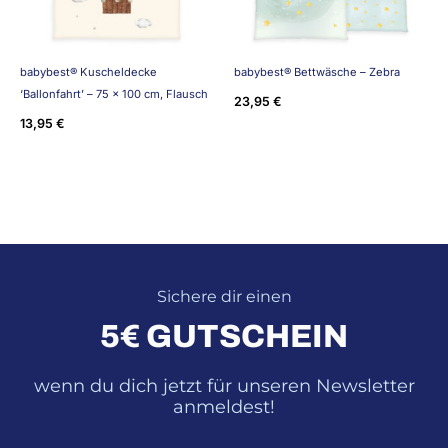
babybest® Kuscheldecke
babybest® Bettwäsche – Zebra
‘Ballonfahrt’ – 75 x 100 cm, Flausch
23,95
€
13,95
€
Sichere dir einen
5€ GUTSCHEIN
wenn du dich jetzt für unseren Newsletter
anmeldest!