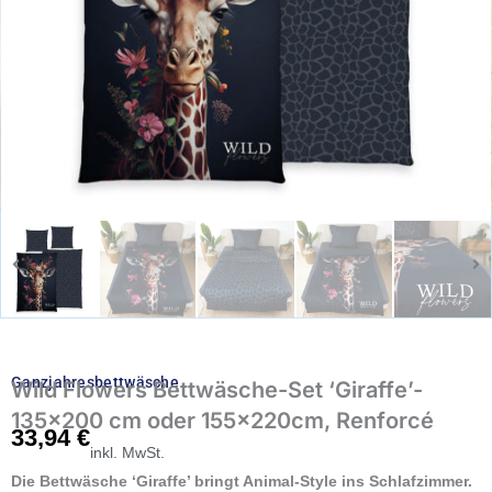
Ganzjahresbettwäsche
Wild Flowers Bettwäsche-Set ‘Giraffe’-
135×200 cm oder 155x220cm, Renforcé
33,94
€
inkl. MwSt.
Die Bettwäsche ‘Giraffe’ bringt Animal-Style ins Schlafzimmer.