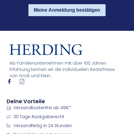
Meine Anmeldung bestätigen
Als Familienunternehmen mit über 100 Jahren
Erfahrung kennen wir die individuellen Bedürfnisse
von Groß und Klein.
I
I
c
c
o
o
n
n
Deine Vorteile
-
-
Versandkostenfrei ab 49€*
f
i
a
n
30 Tage Rückgaberecht
c
s
e
t
Versandfertig in 24 Stunden
b
a