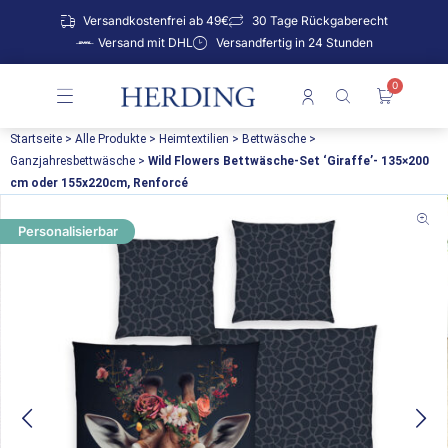
Zum
Versandkostenfrei ab 49€
30 Tage Rückgaberecht
Inhalt
Versand mit DHL
Versandfertig in 24 Stunden
springen
0
Warenko
Startseite
>
Alle Produkte
>
Heimtextilien
>
Bettwäsche
>
Ganzjahresbettwäsche
>
Wild Flowers Bettwäsche-Set ‘Giraffe’- 135×200
cm oder 155x220cm, Renforcé
Personalisierbar