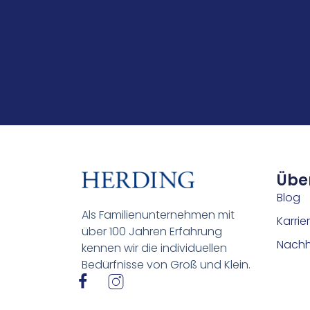
Übe
Blog
Als Familienunternehmen mit
Karrie
über 100 Jahren Erfahrung
Nachha
kennen wir die individuellen
Bedürfnisse von Groß und Klein.
I
I
c
c