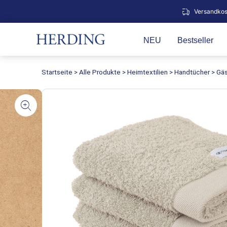
Zum
Versandkos
Inhalt
springen
NEU
Bestseller
Startseite
>
Alle Produkte
>
Heimtextilien
>
Handtücher
>
Gäs