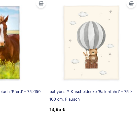
tuch ‘Pferd’ – 75×150
babybest® Kuscheldecke ‘Ballonfahrt’ – 75 x
100 cm, Flausch
13,95
€