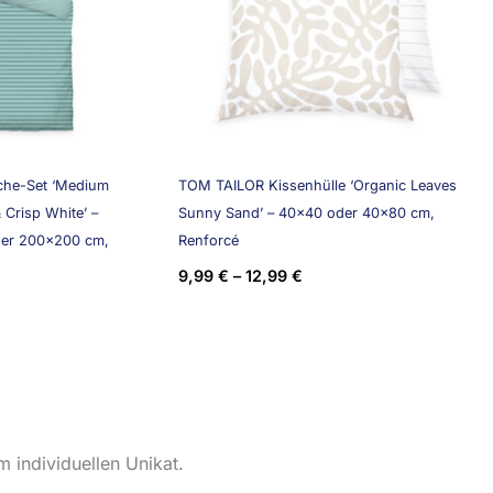
che-Set ‘Medium
TOM TAILOR Kissenhülle ‘Organic Leaves
 Crisp White’ –
Sunny Sand’ – 40×40 oder 40×80 cm,
der 200×200 cm,
Renforcé
9,99
€
–
12,99
€
 individuellen Unikat.