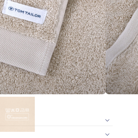
dtüchern (30 × 50 cm)
In den Warenkorb
rhalte
35
Bonuspunkte
)