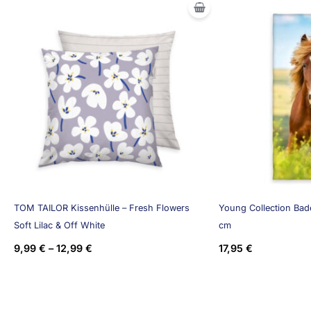
TOM TAILOR Kissenhülle – Fresh Flowers
Young Collection Bade
Soft Lilac & Off White
cm
9,99
€
–
12,99
€
17,95
€