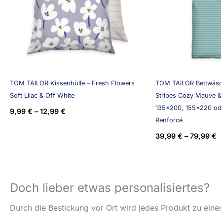
TOM TAILOR Kissenhülle – Fresh Flowers
TOM TAILOR Bettwäs
Soft Lilac & Off White
Stripes Cozy Mauve &
135×200, 155×220 o
9,99
€
–
12,99
€
Renforcé
39,99
€
–
79,99
€
Doch lieber etwas personalisiertes?
Durch die Bestickung vor Ort wird jedes Produkt zu einem