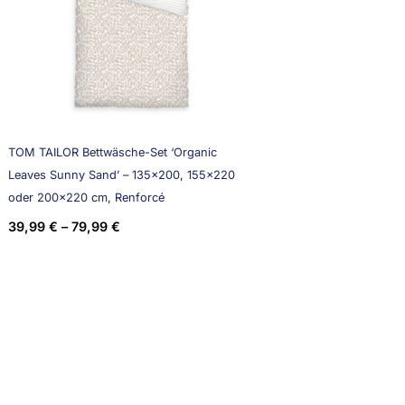
TOM TAILOR Bettwäsche-Set ‘Organic
Leaves Sunny Sand’ – 135×200, 155×220
oder 200×220 cm, Renforcé
39,99
€
–
79,99
€