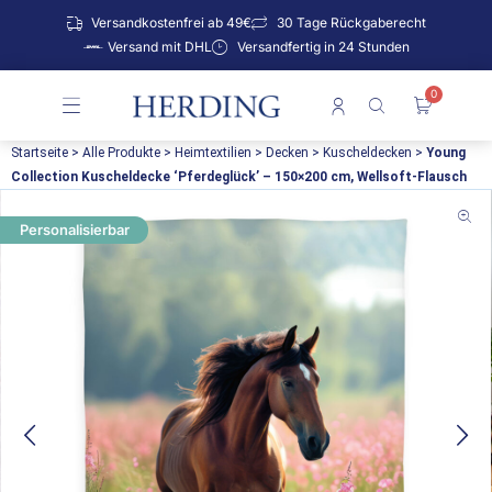
Zum
Versandkostenfrei ab 49€
30 Tage Rückgaberecht
Inhalt
Versand mit DHL
Versandfertig in 24 Stunden
springen
0
Warenko
Startseite
>
Alle Produkte
>
Heimtextilien
>
Decken
>
Kuscheldecken
>
Young
Collection Kuscheldecke ‘Pferdeglück’ – 150×200 cm, Wellsoft-Flausch
Personalisierbar