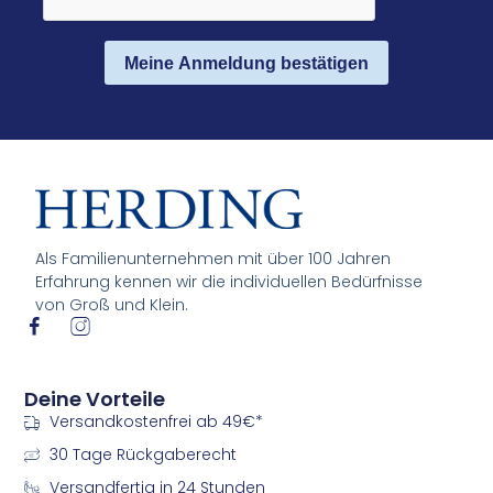
Meine Anmeldung bestätigen
Als Familienunternehmen mit über 100 Jahren
Erfahrung kennen wir die individuellen Bedürfnisse
von Groß und Klein.
I
I
c
c
o
o
n
n
Deine Vorteile
-
-
Versandkostenfrei ab 49€*
f
i
a
n
30 Tage Rückgaberecht
c
s
e
t
Versandfertig in 24 Stunden