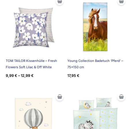
TOM TAILOR Kissenhülle – Fresh
Young Collection Badetuch ‘Pferd’ –
Flowers Soft Lilac & Off White
75×150 cm
9,99
€
–
12,99
€
17,95
€