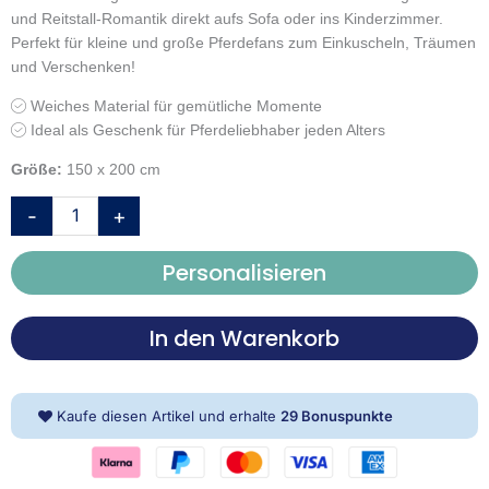
und Reitstall-Romantik direkt aufs Sofa oder ins Kinderzimmer.
Perfekt für kleine und große Pferdefans zum Einkuscheln, Träumen
und Verschenken!
Weiches Material für gemütliche Momente
Ideal als Geschenk für Pferdeliebhaber jeden Alters
Größe:
150 x 200 cm
Young
-
+
Collection
Kuscheldecke
Personalisieren
‘Pferdeglück’
–
150×200
In den Warenkorb
cm,
Wellsoft-
Flausch
Kaufe diesen Artikel und erhalte
29
Bonuspunkte
Menge