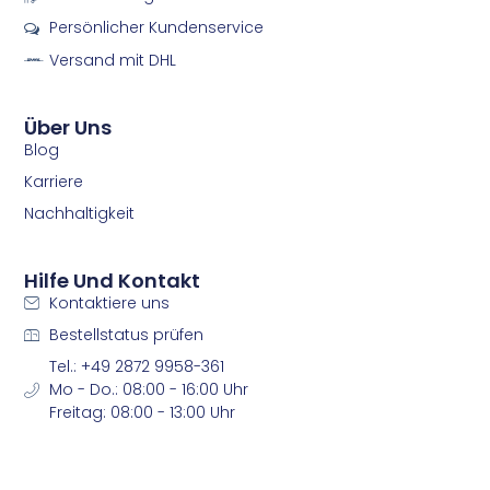
b
a
Persönlicher Kundenservice
o
g
o
r
Versand mit DHL
k
a
m
m
Über Uns
Blog
Karriere
Nachhaltigkeit
Hilfe Und Kontakt
Kontaktiere uns
Bestellstatus prüfen
Tel.: +49 2872 9958-361
Mo - Do.: 08:00 - 16:00 Uhr
Freitag: 08:00 - 13:00 Uhr