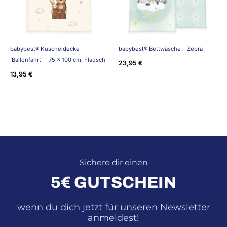
babybest® Kuscheldecke
babybest® Bettwäsche – Zebra
‘Ballonfahrt’ – 75 x 100 cm, Flausch
23,95
€
13,95
€
Sichere dir einen
5€ GUTSCHEIN
wenn du dich jetzt für unseren Newsletter
anmeldest!