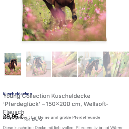
Kuscheldecken
Young Collection Kuscheldecke
‘Pferdeglück’ – 150×200 cm, Wellsoft-
Flausch
29,95
€
Geborgenheit für kleine und große Pferdefreunde
inkl. MwSt.
Diese kuschelige Decke mit liebevollem Pferdemotiv bringt Wärme