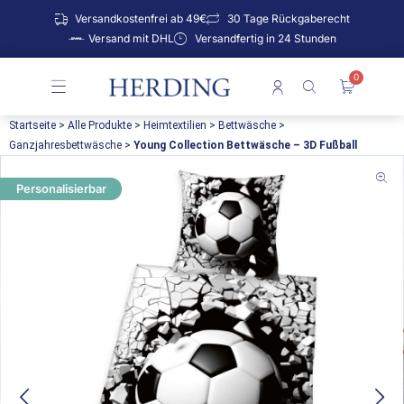
Zum
Versandkostenfrei ab 49€
30 Tage Rückgaberecht
Inhalt
Versand mit DHL
Versandfertig in 24 Stunden
springen
0
Warenko
Startseite
>
Alle Produkte
>
Heimtextilien
>
Bettwäsche
>
Ganzjahresbettwäsche
>
Young Collection Bettwäsche – 3D Fußball
Personalisierbar