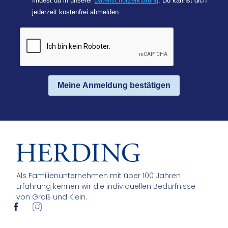
findest du in unserer
Datenschutzerklärung
. Du kannst dich
jederzeit kostenfrei abmelden.
Meine Anmeldung bestätigen
Als Familienunternehmen mit über 100 Jahren
Erfahrung kennen wir die individuellen Bedürfnisse
von Groß und Klein.
I
I
c
c
o
o