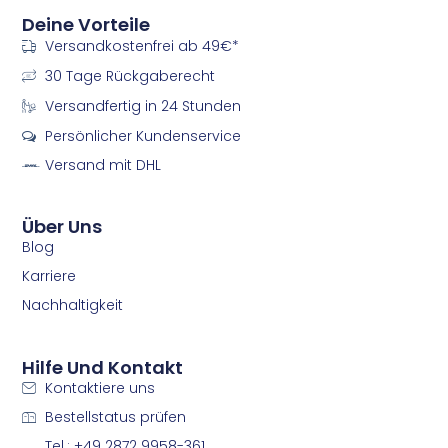
n
n
Deine Vorteile
-
-
Versandkostenfrei ab 49€*
f
i
a
n
30 Tage Rückgaberecht
c
s
e
t
Versandfertig in 24 Stunden
b
a
Persönlicher Kundenservice
o
g
o
r
Versand mit DHL
k
a
m
m
Über Uns
Blog
Karriere
Nachhaltigkeit
Hilfe Und Kontakt
Kontaktiere uns
Bestellstatus prüfen
Tel.: +49 2872 9958-361