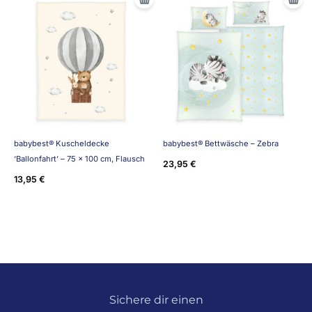
babybest® Kuscheldecke
babybest® Bettwäsche – Zebra
‘Ballonfahrt’ – 75 x 100 cm, Flausch
23,95
€
13,95
€
Sichere dir einen