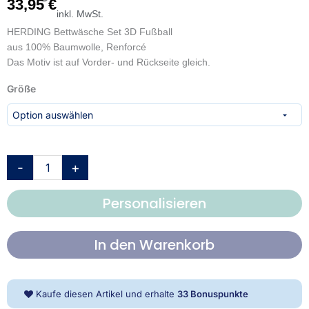
33,95
€
inkl. MwSt.
HERDING Bettwäsche Set 3D Fußball
aus 100% Baumwolle, Renforcé
Das Motiv ist auf Vorder- und Rückseite gleich.
Young
Größe
Collection
Bettwäsche
-
3D
Fußball
-
+
Menge
Personalisieren
In den Warenkorb
Kaufe diesen Artikel und erhalte
33
Bonuspunkte