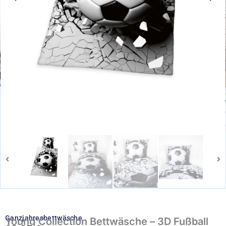
Ganzjahresbettwäsche
Young Collection Bettwäsche – 3D Fußball