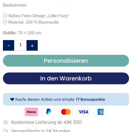
Badezimmer.
Süßes Feen-Design „Little Fairy“
Material: 100 % Baumwolle
Größe:
75 × 150 cm
Young
-
+
Collection
Badetuch
Personalisieren
'Little
Fairy
Fee'
In den Warenkorb
–
75x150
cm,
Kaufe diesen Artikel und erhalte
17
Bonuspunkte
100%
Baumwolle
Menge
Kostenlose Lieferung ab 49€ (DE)
Versandfertig in 24 Stunden