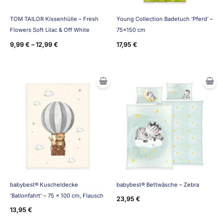
TOM TAILOR Kissenhülle – Fresh
Young Collection Badetuch ‘Pferd’ –
Flowers Soft Lilac & Off White
75×150 cm
9,99
€
–
12,99
€
17,95
€
babybest® Kuscheldecke
babybest® Bettwäsche – Zebra
‘Ballonfahrt’ – 75 x 100 cm, Flausch
23,95
€
13,95
€