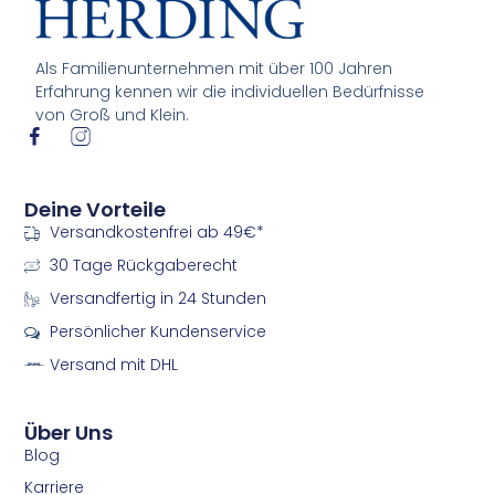
Als Familienunternehmen mit über 100 Jahren
Erfahrung kennen wir die individuellen Bedürfnisse
von Groß und Klein.
I
I
c
c
o
o
n
n
Deine Vorteile
-
-
Versandkostenfrei ab 49€*
f
i
a
n
30 Tage Rückgaberecht
c
s
e
t
Versandfertig in 24 Stunden
b
a
Persönlicher Kundenservice
o
g
o
r
Versand mit DHL
k
a
m
m
Über Uns
Blog
Karriere