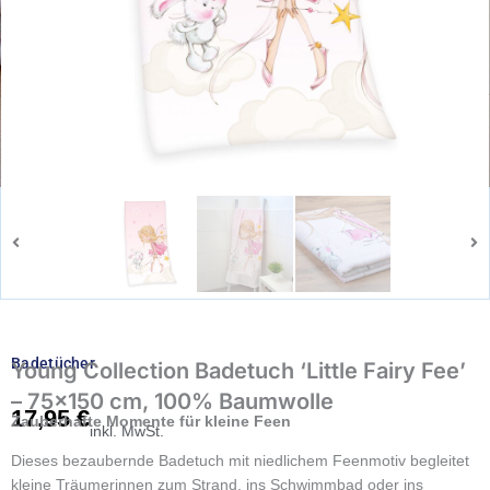
Badetücher
Young Collection Badetuch ‘Little Fairy Fee’
– 75×150 cm, 100% Baumwolle
17,95
€
Zauberhafte Momente für kleine Feen
inkl. MwSt.
Dieses bezaubernde Badetuch mit niedlichem Feenmotiv begleitet
kleine Träumerinnen zum Strand, ins Schwimmbad oder ins