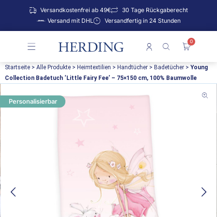
Zum
Versandkostenfrei ab 49€
30 Tage Rückgaberecht
Inhalt
Versand mit DHL
Versandfertig in 24 Stunden
springen
0
Warenko
Startseite
>
Alle Produkte
>
Heimtextilien
>
Handtücher
>
Badetücher
>
Young
Collection Badetuch ‘Little Fairy Fee’ – 75×150 cm, 100% Baumwolle
Personalisierbar