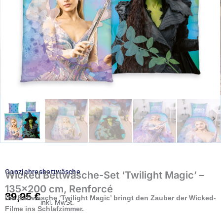
Ganzjahresbettwäsche
Wicked Bettwäsche-Set ‘Twilight Magic’ –
135×200 cm, Renforcé
39,95
€
Die Bettwäsche ‘Twilight Magic’ bringt den Zauber der Wicked-
inkl. MwSt.
Filme ins Schlafzimmer.