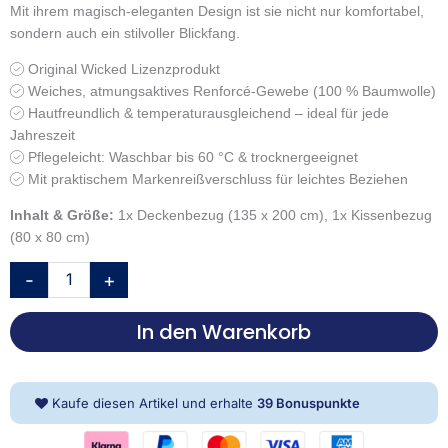
Mit ihrem magisch-eleganten Design ist sie nicht nur komfortabel,
sondern auch ein stilvoller Blickfang.
Original Wicked Lizenzprodukt
Weiches, atmungsaktives Renforcé-Gewebe (100 % Baumwolle)
Hautfreundlich & temperaturausgleichend – ideal für jede
Jahreszeit
Pflegeleicht: Waschbar bis 60 °C & trocknergeeignet
Mit praktischem Markenreißverschluss für leichtes Beziehen
Inhalt & Größe:
1x Deckenbezug (135 x 200 cm), 1x Kissenbezug
(80 x 80 cm)
Wicked
-
+
Bettwäsche-
Set
In den Warenkorb
'Twilight
Magic'
–
135x200
Kaufe diesen Artikel und erhalte
39
Bonuspunkte
cm,
Renforcé