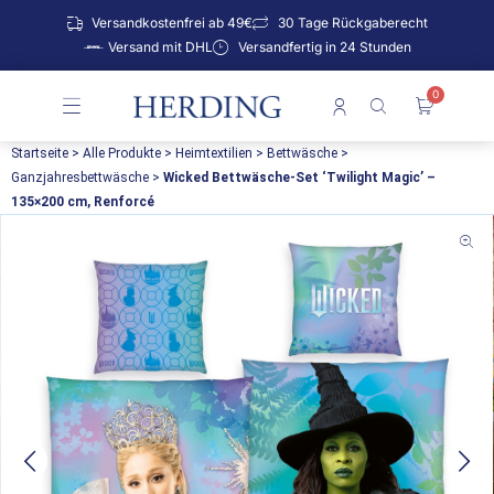
Zum
Versandkostenfrei ab 49€
30 Tage Rückgaberecht
Inhalt
Versand mit DHL
Versandfertig in 24 Stunden
springen
0
Warenko
Startseite
>
Alle Produkte
>
Heimtextilien
>
Bettwäsche
>
Ganzjahresbettwäsche
>
Wicked Bettwäsche-Set ‘Twilight Magic’ –
135×200 cm, Renforcé