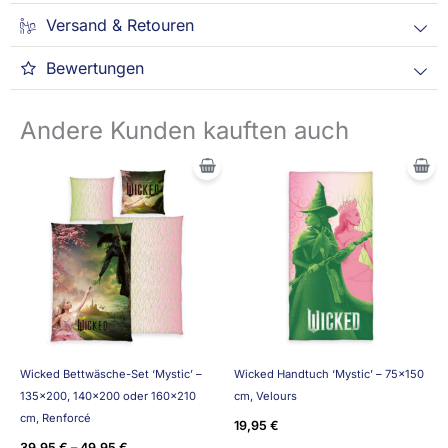
Versand & Retouren
Bewertungen
Andere Kunden kauften auch
Wicked Bettwäsche-Set ‘Mystic’ –
Wicked Handtuch ‘Mystic’ – 75×150
135×200, 140×200 oder 160×210
cm, Velours
cm, Renforcé
19,95
€
39,95
€
–
49,95
€