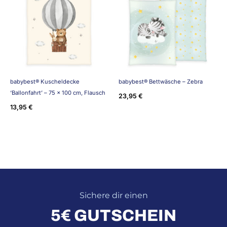
babybest® Kuscheldecke
babybest® Bettwäsche – Zebra
‘Ballonfahrt’ – 75 x 100 cm, Flausch
23,95
€
13,95
€
Sichere dir einen
5€ GUTSCHEIN