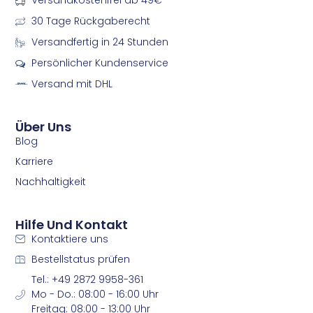
Versandkostenfrei ab 49€*
f
i
a
n
30 Tage Rückgaberecht
c
s
e
t
Versandfertig in 24 Stunden
b
a
Persönlicher Kundenservice
o
g
o
r
Versand mit DHL
k
a
m
m
Über Uns
Blog
Karriere
Nachhaltigkeit
Hilfe Und Kontakt
Kontaktiere uns
Bestellstatus prüfen
Tel.: +49 2872 9958-361
Mo - Do.: 08:00 - 16:00 Uhr
Freitag: 08:00 - 13:00 Uhr