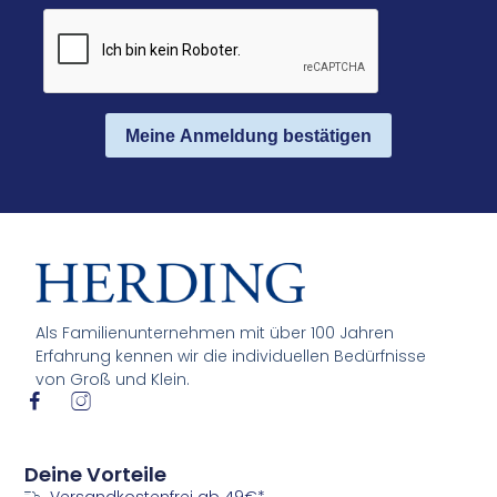
Meine Anmeldung bestätigen
Als Familienunternehmen mit über 100 Jahren
Erfahrung kennen wir die individuellen Bedürfnisse
von Groß und Klein.
I
I
c
c
o
o
n
n
Deine Vorteile
-
-