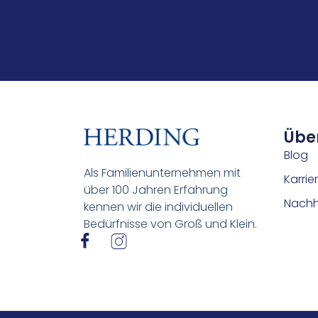
Übe
Blog
Als Familienunternehmen mit
Karrie
über 100 Jahren Erfahrung
Nachha
kennen wir die individuellen
Bedürfnisse von Groß und Klein.
I
I
c
c
o
o
n
n
-
-