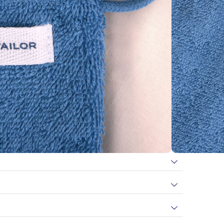
In den Warenkorb
rhalte
23
Bonuspunkte
)