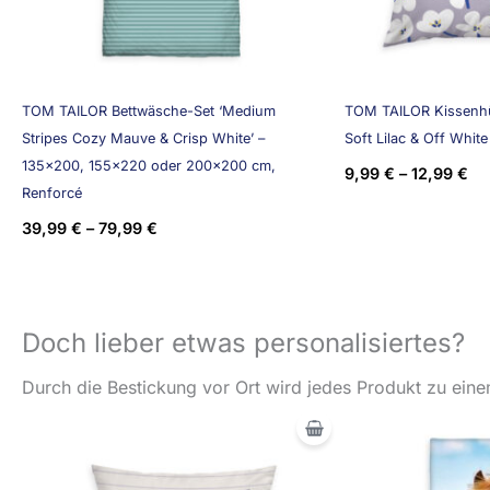
TOM TAILOR Bettwäsche-Set ‘Medium
TOM TAILOR Kissenhü
Stripes Cozy Mauve & Crisp White’ –
Soft Lilac & Off White
135×200, 155×220 oder 200×200 cm,
9,99
€
–
12,99
€
Renforcé
39,99
€
–
79,99
€
Doch lieber etwas personalisiertes?
Durch die Bestickung vor Ort wird jedes Produkt zu einem