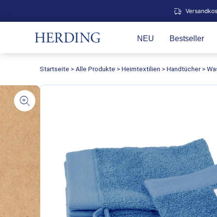
Zum
Versandkos
Inhalt
springen
NEU
Bestseller
Startseite
>
Alle Produkte
>
Heimtextilien
>
Handtücher
>
Wa