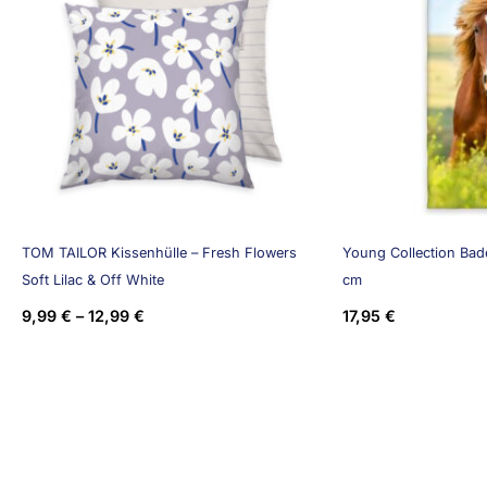
TOM TAILOR Kissenhülle – Fresh Flowers
Young Collection Bade
Soft Lilac & Off White
cm
9,99
€
–
12,99
€
17,95
€