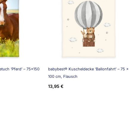
tuch ‘Pferd’ – 75×150
babybest® Kuscheldecke ‘Ballonfahrt’ – 75 x
100 cm, Flausch
13,95
€