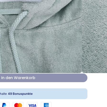
tisch für Utensilien
Personalisieren
In den Warenkorb
rhalte
49
Bonuspunkte