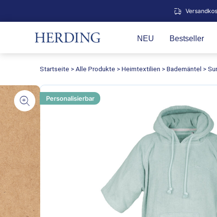
Zum
Versandkos
Inhalt
springen
NEU
Bestseller
Startseite
>
Alle Produkte
>
Heimtextilien
>
Bademäntel
>
Su
Personalisierbar