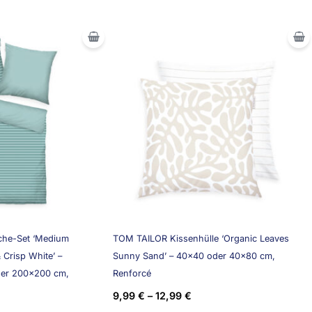
che-Set ‘Medium
TOM TAILOR Kissenhülle ‘Organic Leaves
 Crisp White’ –
Sunny Sand’ – 40×40 oder 40×80 cm,
der 200×200 cm,
Renforcé
9,99
€
–
12,99
€