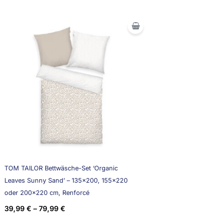
TOM TAILOR Bettwäsche-Set ‘Organic
Leaves Sunny Sand’ – 135×200, 155×220
oder 200×220 cm, Renforcé
39,99
€
–
79,99
€