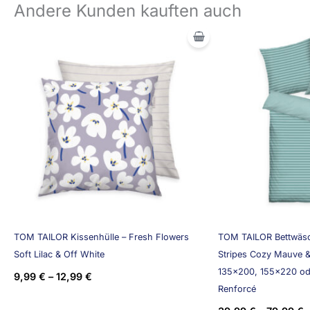
Andere Kunden kauften auch
TOM TAILOR Kissenhülle – Fresh Flowers
TOM TAILOR Bettwäs
Soft Lilac & Off White
Stripes Cozy Mauve &
135×200, 155×220 o
9,99
€
–
12,99
€
Renforcé