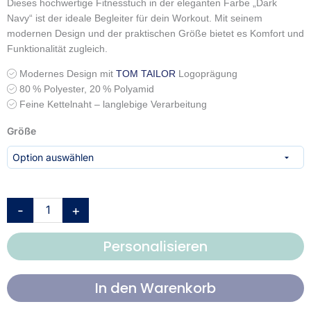
Dieses hochwertige Fitnesstuch in der eleganten Farbe „Dark
Navy“ ist der ideale Begleiter für dein Workout.
Mit seinem
modernen Design und der praktischen Größe bietet es Komfort und
Funktionalität zugleich.
Modernes Design mit
TOM TAILOR
Logoprägung
80 % Polyester, 20 % Polyamid
Feine Kettelnaht – langlebige Verarbeitung
TOM
Größe
TAILOR
Sport-
und
Fitnesstuch
'Dark
-
+
Navy'
–
Personalisieren
50×100
oder
70x140
In den Warenkorb
cm