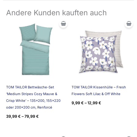
Andere Kunden kauften auch
TOM TAILOR Bettwäsche-Set
TOM TAILOR Kissenhülle – Fresh
‘Medium Stripes Cozy Mauve &
Flowers Soft Lilac & Off White
Crisp White’ – 135×200, 155×220
9,99
€
–
12,99
€
oder 200×200 cm, Renforcé
39,99
€
–
79,99
€