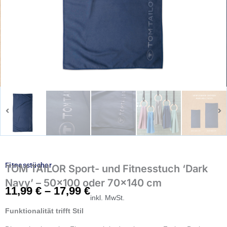
Fitnesstücher
TOM TAILOR Sport- und Fitnesstuch ‘Dark
Navy’ – 50×100 oder 70×140 cm
11,99
€
–
17,99
€
inkl. MwSt.
Funktionalität trifft Stil