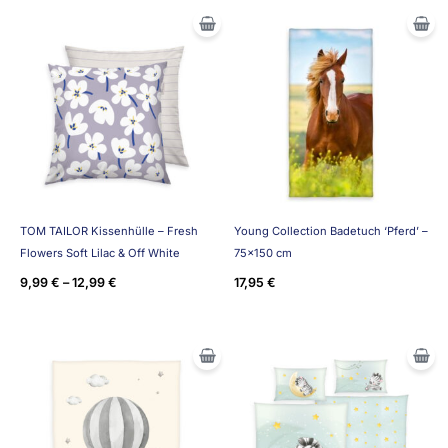
TOM TAILOR Kissenhülle – Fresh
Young Collection Badetuch ‘Pferd’ –
Flowers Soft Lilac & Off White
75×150 cm
9,99
€
–
12,99
€
17,95
€