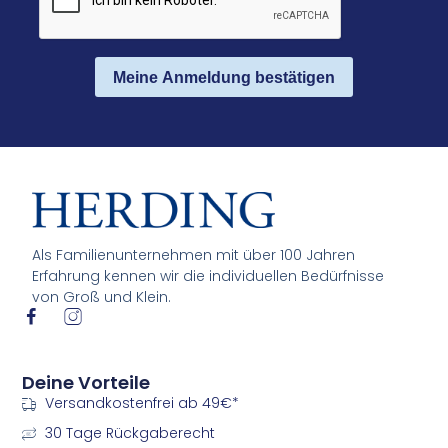
Meine Anmeldung bestätigen
Als Familienunternehmen mit über 100 Jahren
Erfahrung kennen wir die individuellen Bedürfnisse
von Groß und Klein.
I
I
c
c
o
o
n
n
Deine Vorteile
-
-
Versandkostenfrei ab 49€*
f
i
a
n
30 Tage Rückgaberecht
c
s