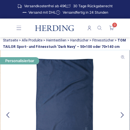
Zum
Versandkostenfrei ab 49€
30 Tage Rückgaberecht
Inhalt
Versand mit DHL
Versandfertig in 24 Stunden
springen
0
Warenko
Startseite
>
Alle Produkte
>
Heimtextilien
>
Handtücher
>
Fitnesstücher
>
TOM
TAILOR Sport- und Fitnesstuch ‘Dark Navy’ – 50×100 oder 70×140 cm
Personalisierbar