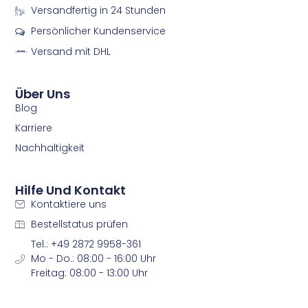
e
t
Versandfertig in 24 Stunden
b
a
Persönlicher Kundenservice
o
g
o
r
Versand mit DHL
k
a
m
m
Über Uns
Blog
Karriere
Nachhaltigkeit
Hilfe Und Kontakt
Kontaktiere uns
Bestellstatus prüfen
Tel.: +49 2872 9958-361
Mo - Do.: 08:00 - 16:00 Uhr
Freitag: 08:00 - 13:00 Uhr