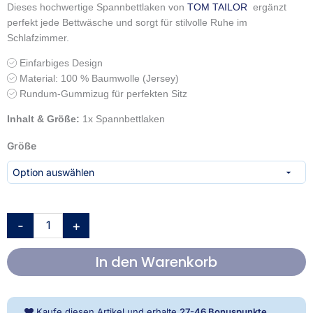
Dieses hochwertige Spannbettlaken von
TOM TAILOR
ergänzt
perfekt jede Bettwäsche und sorgt für stilvolle Ruhe im
Schlafzimmer.
Einfarbiges Design
Material: 100 % Baumwolle (Jersey)
Rundum-Gummizug für perfekten Sitz
Inhalt & Größe:
1x Spannbettlaken
TOM
Größe
TAILOR
Spannbettlaken
'Uni
Sunny
Sand'
-
+
–
verschiedene
In den Warenkorb
Größen,
Jersey
Menge
Kaufe diesen Artikel und erhalte
27-46
Bonuspunkte