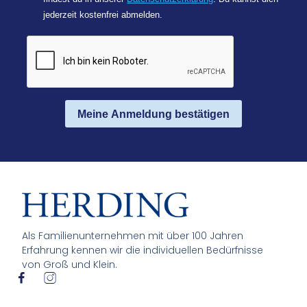
jederzeit kostenfrei abmelden.
Meine Anmeldung bestätigen
Als Familienunternehmen mit über 100 Jahren
Erfahrung kennen wir die individuellen Bedürfnisse
von Groß und Klein.
I
I
c
c
o
o