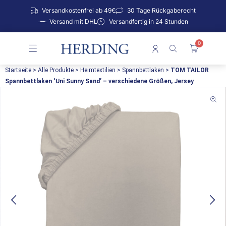
Zum
Versandkostenfrei ab 49€
30 Tage Rückgaberecht
Inhalt
Versand mit DHL
Versandfertig in 24 Stunden
springen
0
Warenko
Startseite
>
Alle Produkte
>
Heimtextilien
>
Spannbettlaken
>
TOM TAILOR
Spannbettlaken ‘Uni Sunny Sand’ – verschiedene Größen, Jersey