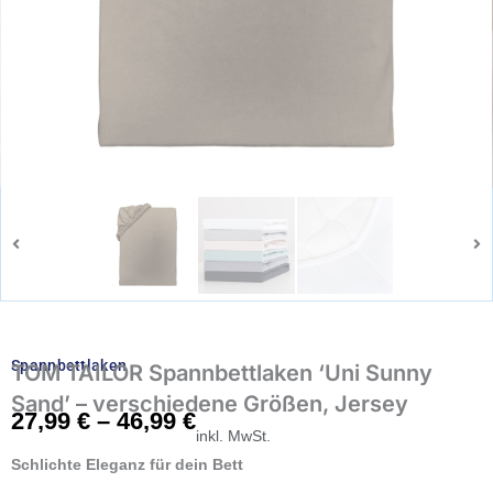
Spannbettlaken
TOM TAILOR Spannbettlaken ‘Uni Sunny
Sand’ – verschiedene Größen, Jersey
27,99
€
–
46,99
€
inkl. MwSt.
Schlichte Eleganz für dein Bett