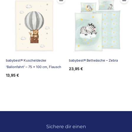
babybest® Kuscheldecke
babybest® Bettwäsche – Zebra
‘Ballonfahrt’ – 75 x 100 cm, Flausch
23,95
€
13,95
€
Sichere dir einen