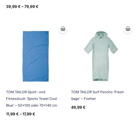
39,99
€
–
79,99
€
TOM TAILOR Sport- und
TOM TAILOR Surf Poncho ‘Fresh
Fitnesstuch ‘Sports Towel Cool
Sage’ – Frottier
Blue’ – 50×100 oder 70×140 cm
49,99
€
11,99
€
–
17,99
€