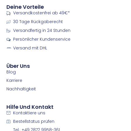
n
n
Deine Vorteile
-
-
Versandkostenfrei ab 49€*
f
i
a
n
30 Tage Rückgaberecht
c
s
e
t
Versandfertig in 24 Stunden
b
a
Persönlicher Kundenservice
o
g
o
r
Versand mit DHL
k
a
m
m
Über Uns
Blog
Karriere
Nachhaltigkeit
Hilfe Und Kontakt
Kontaktiere uns
Bestellstatus prüfen
Tel.: +49 2872 9958-361