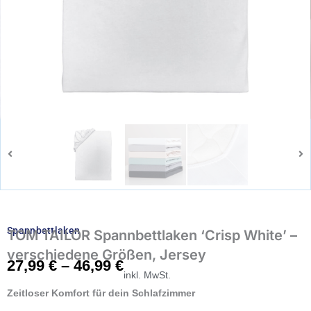
Spannbettlaken
TOM TAILOR Spannbettlaken ‘Crisp White’ –
verschiedene Größen, Jersey
27,99
€
–
46,99
€
inkl. MwSt.
Zeitloser Komfort für dein Schlafzimmer