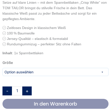
Setze auf klare Linien – mit dem Spannbettlaken „Crisp White“ von
TOM TAILOR bringst du stilvolle Frische in dein Bett.
Das
klassische Weiß passt zu jeder Bettwäsche und sorgt für ein
gepflegtes Ambiente.
Zeitloses Design in klassischem Weiß
100 % Baumwolle
Jersey-Qualität – elastisch & formstabil
Rundumgummizug – perfekter Sitz ohne Falten
Inhalt
: 1x Spannbettlaken
TOM
Größe
TAILOR
Spannbettlaken
'Crisp
White'
–
-
+
verschiedene
Größen,
In den Warenkorb
Jersey
Menge