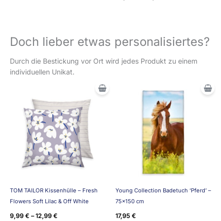
Doch lieber etwas personalisiertes?
Durch die Bestickung vor Ort wird jedes Produkt zu einem
individuellen Unikat.
TOM TAILOR Kissenhülle – Fresh
Young Collection Badetuch ‘Pferd’ –
Flowers Soft Lilac & Off White
75×150 cm
9,99
€
–
12,99
€
17,95
€