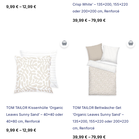
Crisp White’ – 135×200, 155×220
9,99
€
–
12,99
€
oder 200×200 cm, Renforcé
39,99
€
–
79,99
€
TOM TAILOR Kissenhülle ‘Organic
TOM TAILOR Bettwäsche-Set
Leaves Sunny Sand’ – 40×40 oder
‘Organic Leaves Sunny Sand’ –
40×80 cm, Renforcé
135×200, 155×220 oder 200×220
cm, Renforcé
9,99
€
–
12,99
€
39,99
€
–
79,99
€