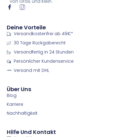
von Groß und Klein.
I
I
c
c
o
o
n
n
Deine Vorteile
-
-
Versandkostenfrei ab 49€*
f
i
a
n
30 Tage Rückgaberecht
c
s
e
t
Versandfertig in 24 Stunden
b
a
Persönlicher Kundenservice
o
g
o
r
Versand mit DHL
k
a
m
m
Über Uns
Blog
Karriere
Nachhaltigkeit
Hilfe Und Kontakt