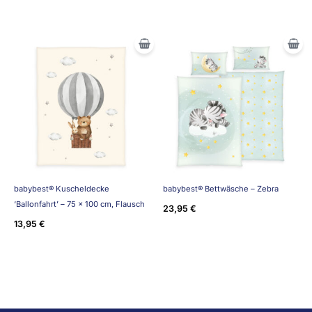
babybest® Kuscheldecke
babybest® Bettwäsche – Zebra
‘Ballonfahrt’ – 75 x 100 cm, Flausch
23,95
€
13,95
€