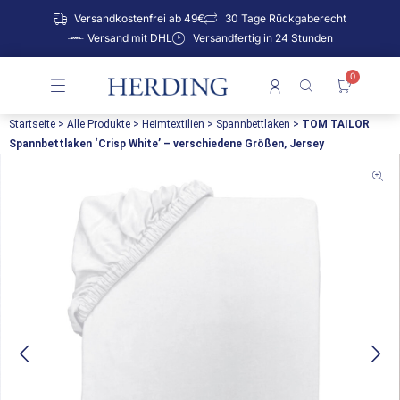
Zum
Versandkostenfrei ab 49€
30 Tage Rückgaberecht
Inhalt
Versand mit DHL
Versandfertig in 24 Stunden
springen
0
Warenko
Startseite
>
Alle Produkte
>
Heimtextilien
>
Spannbettlaken
>
TOM TAILOR
Spannbettlaken ‘Crisp White’ – verschiedene Größen, Jersey