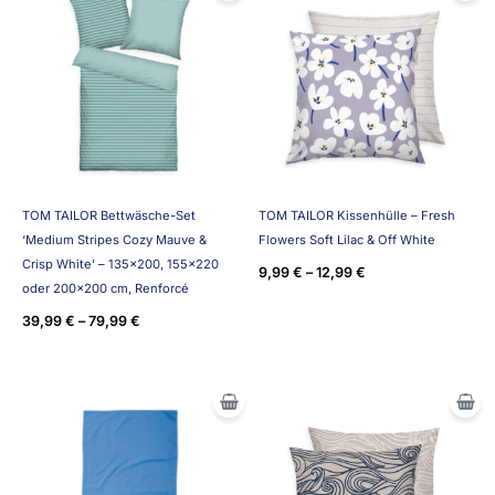
TOM TAILOR Bettwäsche-Set
TOM TAILOR Kissenhülle – Fresh
‘Medium Stripes Cozy Mauve &
Flowers Soft Lilac & Off White
Crisp White’ – 135×200, 155×220
9,99
€
–
12,99
€
oder 200×200 cm, Renforcé
39,99
€
–
79,99
€