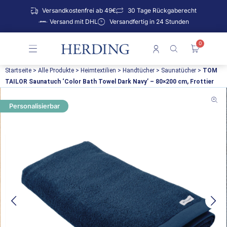
Zum
Versandkostenfrei ab 49€
30 Tage Rückgaberecht
Inhalt
Versand mit DHL
Versandfertig in 24 Stunden
springen
0
Warenko
Startseite
>
Alle Produkte
>
Heimtextilien
>
Handtücher
>
Saunatücher
>
TOM
TAILOR Saunatuch ‘Color Bath Towel Dark Navy’ – 80×200 cm, Frottier
Personalisierbar