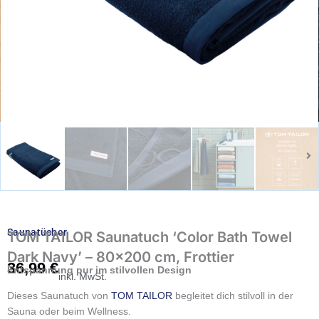
Saunatücher
TOM TAILOR Saunatuch ‘Color Bath Towel
Dark Navy’ – 80×200 cm, Frottier
36,99
€
Entspannung pur im stilvollen Design
inkl. MwSt.
Dieses Saunatuch von
TOM TAILOR
begleitet dich stilvoll in der
Sauna oder beim Wellness.