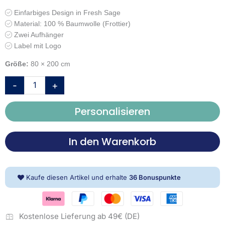
Einfarbiges Design in Fresh Sage
Material: 100 % Baumwolle (Frottier)
Zwei Aufhänger
Label mit Logo
Größe:
80 × 200 cm
TOM
-
+
TAILOR
Saunatuch
Personalisieren
'Color
Bath
Towel
In den Warenkorb
Dark
Navy'
–
Kaufe diesen Artikel und erhalte
36
Bonuspunkte
80x200
cm,
Frottier
Menge
Kostenlose Lieferung ab 49€ (DE)