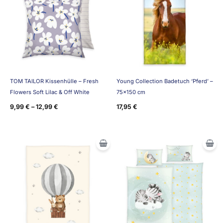
TOM TAILOR Kissenhülle – Fresh
Young Collection Badetuch ‘Pferd’ –
Flowers Soft Lilac & Off White
75×150 cm
9,99
€
–
12,99
€
17,95
€