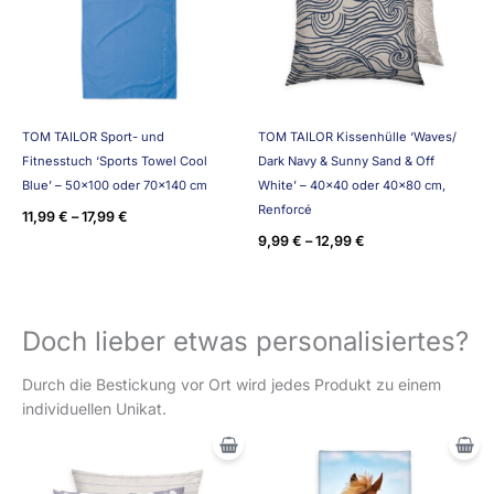
TOM TAILOR Sport- und
TOM TAILOR Kissenhülle ‘Waves/
Fitnesstuch ‘Sports Towel Cool
Dark Navy & Sunny Sand & Off
Blue’ – 50×100 oder 70×140 cm
White’ – 40×40 oder 40×80 cm,
Renforcé
11,99
€
–
17,99
€
9,99
€
–
12,99
€
Doch lieber etwas personalisiertes?
Durch die Bestickung vor Ort wird jedes Produkt zu einem
individuellen Unikat.