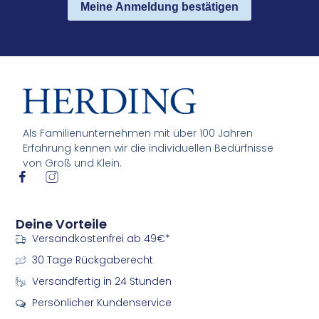
Meine Anmeldung bestätigen
Als Familienunternehmen mit über 100 Jahren
Erfahrung kennen wir die individuellen Bedürfnisse
von Groß und Klein.
I
I
c
c
o
o
n
n
Deine Vorteile
-
-
Versandkostenfrei ab 49€*
f
i
a
n
30 Tage Rückgaberecht
c
s
e
t
Versandfertig in 24 Stunden
b
a
Persönlicher Kundenservice
o
g
o
r