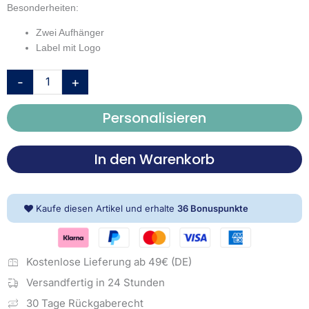
Besonderheiten:
Zwei Aufhänger
Label mit Logo
TOM
-
+
TAILOR
Saunatuch
Personalisieren
-
Color
Bath
In den Warenkorb
Towel
Crisp
White
Kaufe diesen Artikel und erhalte
36
Bonuspunkte
Menge
Kostenlose Lieferung ab 49€ (DE)
Versandfertig in 24 Stunden
30 Tage Rückgaberecht