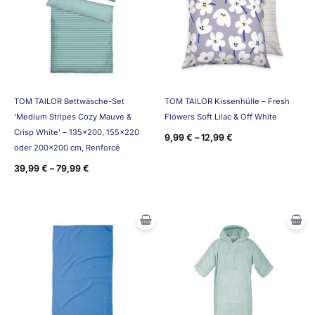
TOM TAILOR Bettwäsche-Set
TOM TAILOR Kissenhülle – Fresh
‘Medium Stripes Cozy Mauve &
Flowers Soft Lilac & Off White
Crisp White’ – 135×200, 155×220
9,99
€
–
12,99
€
oder 200×200 cm, Renforcé
39,99
€
–
79,99
€