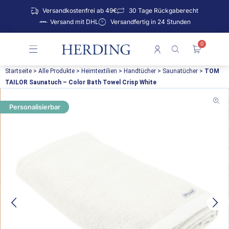
Zum
Versandkostenfrei ab 49€
30 Tage Rückgaberecht
Inhalt
Versand mit DHL
Versandfertig in 24 Stunden
springen
0
Warenko
Startseite
>
Alle Produkte
>
Heimtextilien
>
Handtücher
>
Saunatücher
>
TOM
TAILOR Saunatuch – Color Bath Towel Crisp White
Personalisierbar