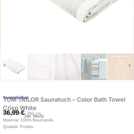
Saunatücher
TOM TAILOR Saunatuch – Color Bath Towel
Crisp White
36,99
€
Größe: 80 x 200 cm
inkl. MwSt.
Material: 100% Baumwolle
Qualität: Frottier