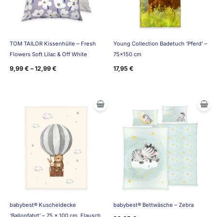
TOM TAILOR Kissenhülle – Fresh
Young Collection Badetuch ‘Pferd’ –
Flowers Soft Lilac & Off White
75×150 cm
9,99
€
–
12,99
€
17,95
€
babybest® Kuscheldecke
babybest® Bettwäsche – Zebra
‘Ballonfahrt’ – 75 x 100 cm, Flausch