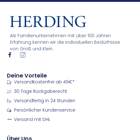
Als Familienunternehmen mit über 100 Jahren
Erfahrung kennen wir die individuellen Bedürfnisse
von Groß und Klein.
I
I
c
c
o
o
n
n
Deine Vorteile
-
-
Versandkostenfrei ab 49€*
f
i
a
n
30 Tage Rückgaberecht
c
s
e
t
Versandfertig in 24 Stunden
b
a
Persönlicher Kundenservice
o
g
o
r
Versand mit DHL
k
a
m
m
Über Uns