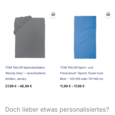
TOM TAILOR Spannbettlaken
TOM TAILOR Sport- und
‘Moody Grey’ – verschiedene
Fitnesstuch ‘Sports Towel Cool
Größen, Jersey
Blue’ – 50×100 oder 70×140 cm
27,99
€
–
46,99
€
11,99
€
–
17,99
€
Doch lieber etwas personalisiertes?