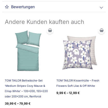
Bewertungen
Andere Kunden kauften auch
TOM TAILOR Bettwäsche-Set
TOM TAILOR Kissenhülle – Fresh
‘Medium Stripes Cozy Mauve &
Flowers Soft Lilac & Off White
Crisp White’ – 135×200, 155×220
9,99
€
–
12,99
€
oder 200×200 cm, Renforcé
39,99
€
–
79,99
€