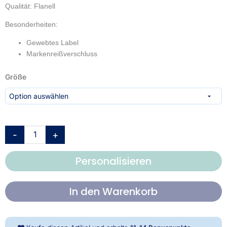
Qualität: Flanell
Besonderheiten:
Gewebtes Label
Markenreißverschluss
TOM
Größe
TAILOR
Kissenhülle
-
Classic
Check
-
+
Forest
&
Personalisieren
Rusty
Red
Menge
In den Warenkorb