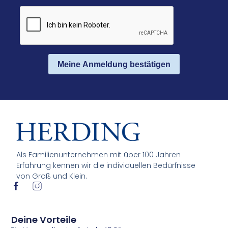
Meine Anmeldung bestätigen
Als Familienunternehmen mit über 100 Jahren
Erfahrung kennen wir die individuellen Bedürfnisse
von Groß und Klein.
I
I
c
c
o
o
n
n
Deine Vorteile
-
-