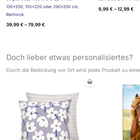
135×200, 155×220 oder 200×200 cm,
9,99
€
–
12,99
€
Renforcé
39,99
€
–
79,99
€
Doch lieber etwas personalisiertes?
Durch die Bestickung vor Ort wird jedes Produkt zu einem