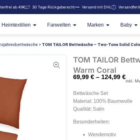
tenfrei ab 49€
30 Tage Rückgaberecht
Versand mit DHL
Versandfert
Öffne Heimtextilien
Öffne Fanwelten
Öffne Marken
Öf
Heimtextilien
Fanwelten
Marken
Baby
nzjahresbettwäsche
>
TOM TAILOR Bettwäsche – Two-Tone Solid Colo
TOM TAILOR Bettw
Warm Coral
69,99
€
–
124,99
€
inkl. M
Bettwäsche Set
Material: 100% Baumwolle
Qualität: Satin
Besonderheiten:
Wendemotiv