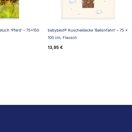
tuch ‘Pferd’ – 75×150
babybest® Kuscheldecke ‘Ballonfahrt’ – 75 x
100 cm, Flausch
13,95
€