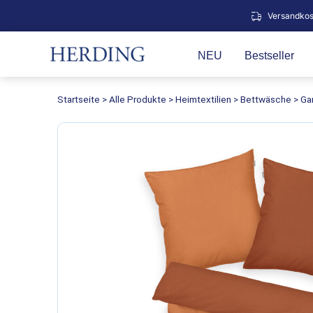
Zum
Versandkos
Inhalt
springen
NEU
Bestseller
Startseite
>
Alle Produkte
>
Heimtextilien
>
Bettwäsche
>
Ga