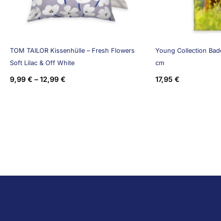
TOM TAILOR Kissenhülle – Fresh Flowers
Young Collection Bade
Soft Lilac & Off White
cm
9,99
€
–
12,99
€
17,95
€