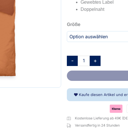
Gewebtes Label
Doppelnaht
TOM
Größe
TAILOR
Bettwäsche
-
Two-
Tone
-
+
Solid
Colors
Warm
Coral
Menge
Kaufe diesen Artikel und e
Kostenlose Lieferung ab 49€ (DE
Versandfertig in 24 Stunden