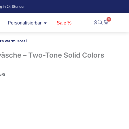
ig in 24 Stunden
0
fne Baby
Öffne Personalisierbar
Warenkorb
Personalisierbar
Sale %
rs Warm Coral
äsche – Two-Tone Solid Colors
wSt.