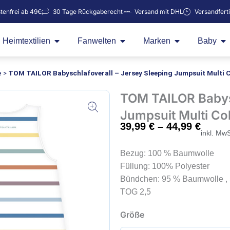
tenfrei ab 49€
30 Tage Rückgaberecht
Versand mit DHL
Versandfert
Öffne Heimtextilien
Öffne Fanwelten
Öffne Marken
Öf
Heimtextilien
Fanwelten
Marken
Baby
e
>
TOM TAILOR Babyschlafoverall – Jersey Sleeping Jumpsuit Multi 
TOM TAILOR Babysc
Jumpsuit Multi Co
39,99
€
–
44,99
€
inkl. MwS
Bezug: 100 % Baumwolle
Füllung: 100% Polyester
Bündchen: 95 % Baumwolle , 
TOG 2,5
TOM
Größe
TAILOR