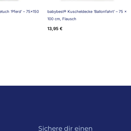
tuch ‘Pferd’ – 75×150
babybest® Kuscheldecke ‘Ballonfahrt’ – 75 x
100 cm, Flausch
13,95
€
Sichere dir einen