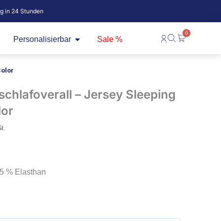
ig in 24 Stunden
0
fne Baby
Öffne Personalisierbar
Warenkorb
Personalisierbar
Sale %
Color
hlafoverall – Jersey Sleeping
lor
t.
5 % Elasthan