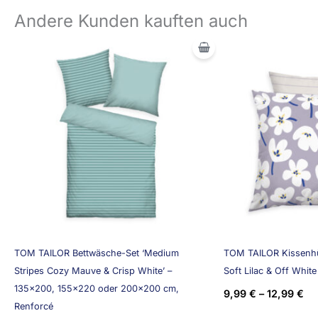
Andere Kunden kauften auch
TOM TAILOR Bettwäsche-Set ‘Medium
TOM TAILOR Kissenhü
Stripes Cozy Mauve & Crisp White’ –
Soft Lilac & Off White
135×200, 155×220 oder 200×200 cm,
9,99
€
–
12,99
€
Renforcé