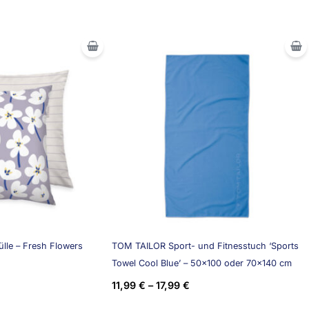
lle – Fresh Flowers
TOM TAILOR Sport- und Fitnesstuch ‘Sports
Towel Cool Blue’ – 50×100 oder 70×140 cm
11,99
€
–
17,99
€