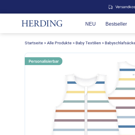
Zum
Versandkos
Inhalt
springen
NEU
Bestseller
Startseite
>
Alle Produkte
>
Baby Textilien
>
Babyschlafsäck
Personalisierbar