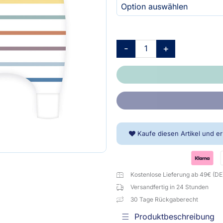
Babyschlafoverall
-
Jersey
Sleeping
-
+
Jumpsuit
Multi
Color
Menge
Kaufe diesen Artikel und e
Kostenlose Lieferung ab 49€ (DE
Versandfertig in 24 Stunden
30 Tage Rückgaberecht
Produktbeschreibung