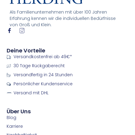
Als Familienunternehmen mit über 100 Jahren
Erfahrung kennen wir die individuellen Bedürfnisse
von Groß und Klein.
I
I
c
c
o
o
n
n
Deine Vorteile
-
-
Versandkostenfrei ab 49€*
f
i
a
n
30 Tage Rückgaberecht
c
s
e
t
Versandfertig in 24 Stunden
b
a
Persönlicher Kundenservice
o
g
o
r
Versand mit DHL
k
a
m
m
Über Uns
Blog
Karriere