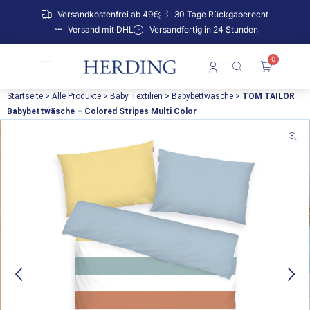
Zum
Versandkostenfrei ab 49€
30 Tage Rückgaberecht
Inhalt
Versand mit DHL
Versandfertig in 24 Stunden
springen
0
Warenko
Startseite
>
Alle Produkte
>
Baby Textilien
>
Babybettwäsche
>
TOM TAILOR
Babybettwäsche – Colored Stripes Multi Color