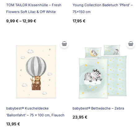
TOM TAILOR Kissenhülle – Fresh
Young Collection Badetuch ‘Pferd’ –
Flowers Soft Lilac & Off White
75×150 cm
9,99
€
–
12,99
€
17,95
€
babybest® Kuscheldecke
babybest® Bettwäsche – Zebra
‘Ballonfahrt’ – 75 x 100 cm, Flausch
23,95
€
13,95
€