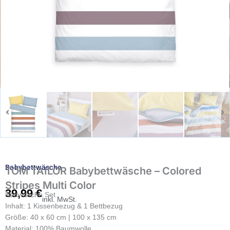
Babybettwäsche
TOM TAILOR Babybettwäsche – Colored
Stripes Multi Color
39,99
€
Bettwäsche Set
inkl. MwSt.
Inhalt: 1 Kissenbezug & 1 Bettbezug
Größe: 40 x 60 cm | 100 x 135 cm
Material: 100% Baumwolle