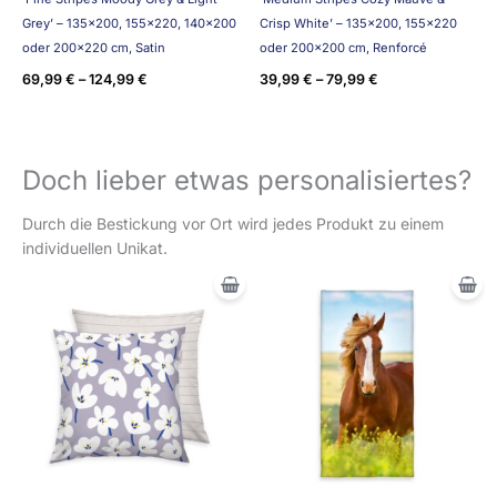
Grey’ – 135×200, 155×220, 140×200
Crisp White’ – 135×200, 155×220
oder 200×220 cm, Satin
oder 200×200 cm, Renforcé
69,99
€
–
124,99
€
39,99
€
–
79,99
€
Doch lieber etwas personalisiertes?
Durch die Bestickung vor Ort wird jedes Produkt zu einem
individuellen Unikat.