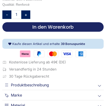
Qualität: Renforcé
TOM
-
+
TAILOR
Babybettwäsche
In den Warenkorb
-
Colored
Stripes
Multi
Kaufe diesen Artikel und erhalte
39
Bonuspunkte
Color
Menge
Kostenlose Lieferung ab 49€ (DE)
Versandfertig in 24 Stunden
30 Tage Rückgaberecht
Produktbeschreibung
Marke
Material