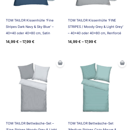
TOM TAILOR Kissenhülle ‘Fine
TOM TAILOR Kissenhülle ‘FINE
Stripes Dark Navy & Sky Blue’ –
STRIPES / Moody Grey & Light Grey’
40×40 oder 40×80 cm, Satin
– 40×40 oder 40×80 cm, Renforcé
14,99
€
–
17,99
€
14,99
€
–
17,99
€
TOM TAILOR Bettwäsche-Set –
TOM TAILOR Bettwäsche-Set
‘Fine Stripes Moody Grey & Light
‘Medium Stripes Cozy Mauve &