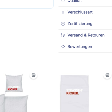
Qualität
Verschlussart
Zertifizierung
Versand & Retouren
Bewertungen
icher
tueller
Ursprünglicher
Aktueller
eis
Preis
Preis
:
war:
ist:
,95 €.
19,95 €
9,95 €.