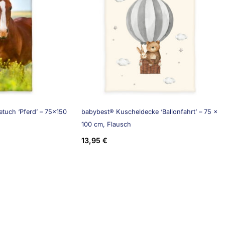
tuch ‘Pferd’ – 75×150
babybest® Kuscheldecke ‘Ballonfahrt’ – 75 x
100 cm, Flausch
13,95
€