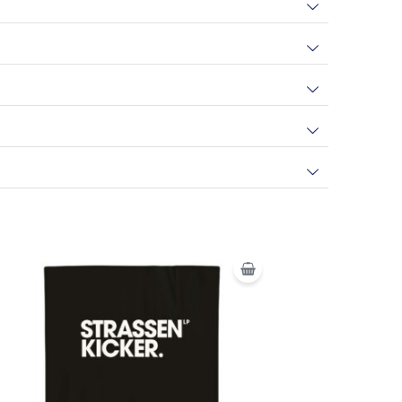
Ursprünglicher
Aktueller
Preis
Preis
war:
ist:
32,95 €
19,95 €.