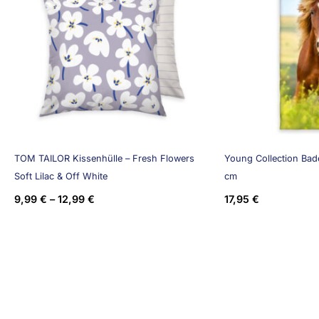
TOM TAILOR Kissenhülle – Fresh Flowers
Young Collection Bade
Soft Lilac & Off White
cm
9,99
€
–
12,99
€
17,95
€