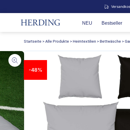
Zum
Versandkos
Inhalt
springen
NEU
Bestseller
Startseite
>
Alle Produkte
>
Heimtextilien
>
Bettwäsche
>
Ga
-48%