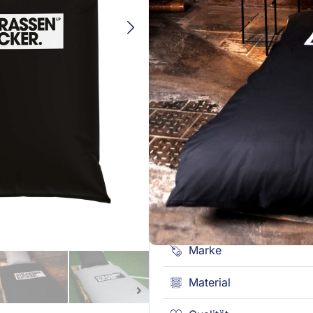
Praktischer Markenreißvers
Größe
ZURÜCKSETZEN
Nicht vorrätig
Kostenlose Lieferung ab 49€ (DE
Versandfertig in 24 Stunden
30 Tage Rückgaberecht
Produktbeschreibung
Marke
Material