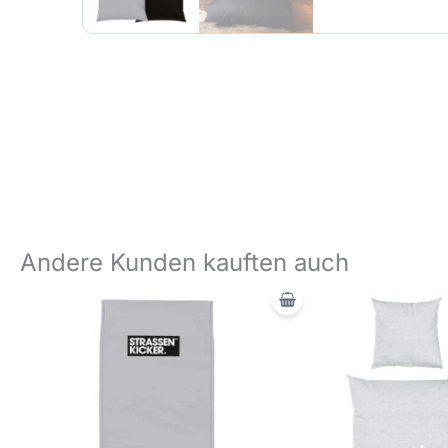
Andere Kunden kauften auch
Ursprünglicher
Aktueller
Ursprüngl
Ak
Preis
Preis
Preis
Pr
war:
ist:
war:
ist
19,95 €
9,95 €.
49,95 €
25