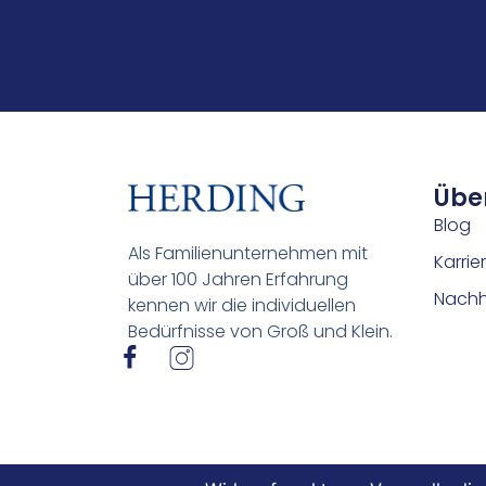
Übe
Blog
Als Familienunternehmen mit
Karrie
über 100 Jahren Erfahrung
Nachha
kennen wir die individuellen
Bedürfnisse von Groß und Klein.
I
I
c
c
o
o
n
n
-
-
f
i