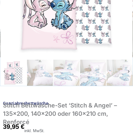
Ganzjahresbettwäsche
Stitch Bettwäsche-Set ‘Stitch & Angel’ –
135×200, 140×200 oder 160×210 cm,
Renforcé
39,95
€
inkl. MwSt.