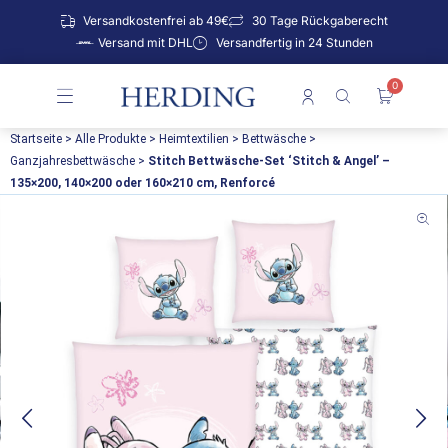
Zum
Versandkostenfrei ab 49€
30 Tage Rückgaberecht
Inhalt
Versand mit DHL
Versandfertig in 24 Stunden
springen
0
Warenko
Startseite
>
Alle Produkte
>
Heimtextilien
>
Bettwäsche
>
Ganzjahresbettwäsche
>
Stitch Bettwäsche-Set ‘Stitch & Angel’ –
135×200, 140×200 oder 160×210 cm, Renforcé