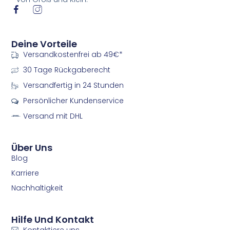
I
I
c
c
o
o
n
n
Deine Vorteile
-
-
Versandkostenfrei ab 49€*
f
i
a
n
30 Tage Rückgaberecht
c
s
e
t
Versandfertig in 24 Stunden
b
a
Persönlicher Kundenservice
o
g
o
r
Versand mit DHL
k
a
m
m
Über Uns
Blog
Karriere
Nachhaltigkeit
Hilfe Und Kontakt