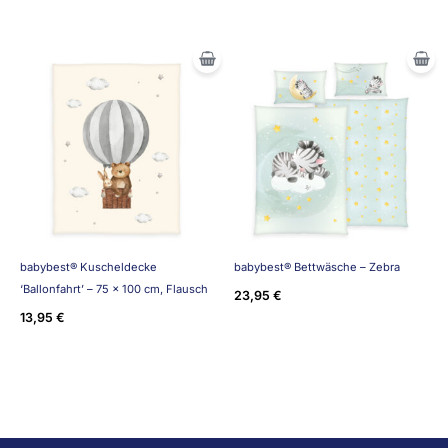
babybest® Kuscheldecke
babybest® Bettwäsche – Zebra
‘Ballonfahrt’ – 75 x 100 cm, Flausch
23,95
€
13,95
€