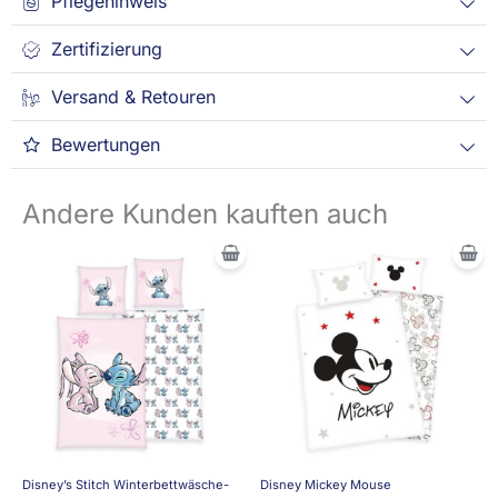
Pflegehinweis
Zertifizierung
Versand & Retouren
Bewertungen
Andere Kunden kauften auch
Ursprünglicher
Aktueller
Preis
Preis
war:
ist:
29,95 €
17,95 €.
Disney’s Stitch Winterbettwäsche-
Disney Mickey Mouse