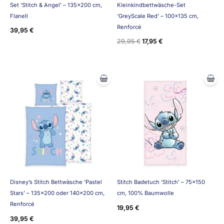
Set ‘Stitch & Angel’ – 135×200 cm,
Kleinkindbettwäsche-Set
Flanell
‘GreyScale Red’ – 100×135 cm,
Renforcé
39,95
€
29,95
€
17,95
€
Disney’s Stitch Bettwäsche ‘Pastel
Stitch Badetuch ‘Stitch’ – 75×150
Stars’ – 135×200 oder 140×200 cm,
cm, 100% Baumwolle
Renforcé
19,95
€
39,95
€