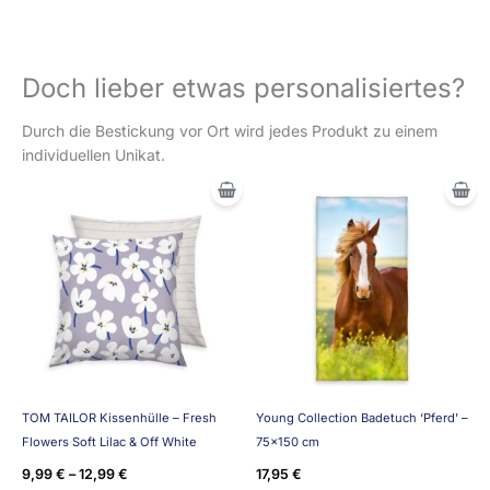
Doch lieber etwas personalisiertes?
Durch die Bestickung vor Ort wird jedes Produkt zu einem
individuellen Unikat.
TOM TAILOR Kissenhülle – Fresh
Young Collection Badetuch ‘Pferd’ –
Flowers Soft Lilac & Off White
75×150 cm
9,99
€
–
12,99
€
17,95
€