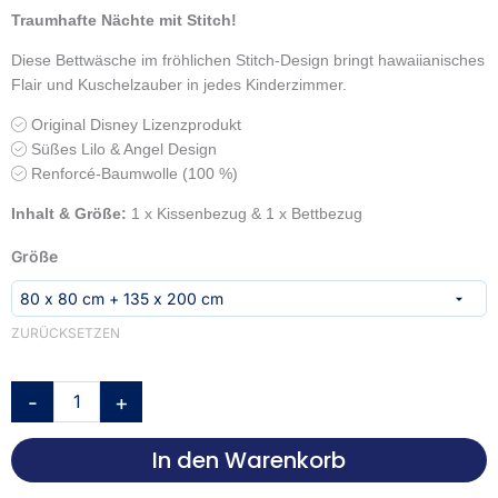
Traumhafte Nächte mit Stitch!
Diese Bettwäsche im fröhlichen Stitch-Design bringt hawaiianisches
Flair und Kuschelzauber in jedes Kinderzimmer.
Original Disney Lizenzprodukt
Süßes Lilo & Angel Design
Renforcé-Baumwolle (100 %)
Inhalt & Größe:
1 x Kissenbezug & 1 x Bettbezug
Stitch
Größe
Bettwäsche-
Set
‘Stitch
ZURÜCKSETZEN
&
Angel’
–
-
+
135×200,
140x200
In den Warenkorb
oder
160x210