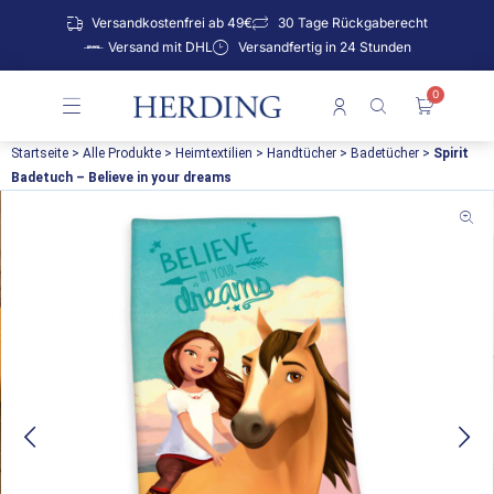
Zum
Versandkostenfrei ab 49€
30 Tage Rückgaberecht
Inhalt
Versand mit DHL
Versandfertig in 24 Stunden
springen
0
Warenko
Startseite
>
Alle Produkte
>
Heimtextilien
>
Handtücher
>
Badetücher
>
Spirit
Badetuch – Believe in your dreams