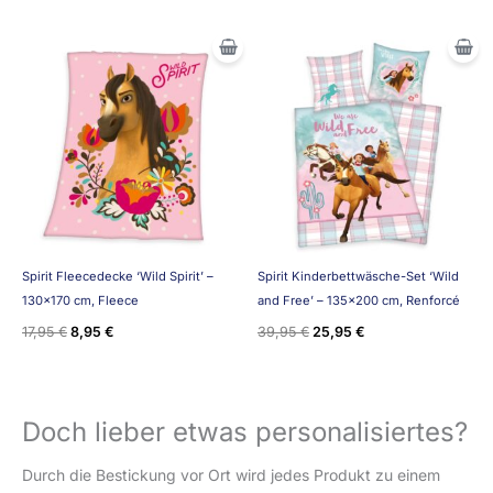
Ursprünglicher
Aktueller
Ursprünglicher
Aktueller
Preis
Preis
Preis
Preis
war:
ist:
war:
ist:
17,95 €
8,95 €.
39,95 €
25,95 €.
Spirit Fleecedecke ‘Wild Spirit’ –
Spirit Kinderbettwäsche-Set ‘Wild
130×170 cm, Fleece
and Free’ – 135×200 cm, Renforcé
17,95
€
8,95
€
39,95
€
25,95
€
Doch lieber etwas personalisiertes?
Durch die Bestickung vor Ort wird jedes Produkt zu einem