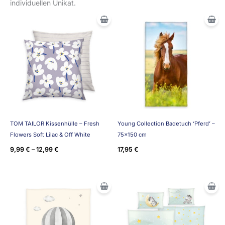
individuellen Unikat.
TOM TAILOR Kissenhülle – Fresh
Young Collection Badetuch ‘Pferd’ –
Flowers Soft Lilac & Off White
75×150 cm
9,99
€
–
12,99
€
17,95
€