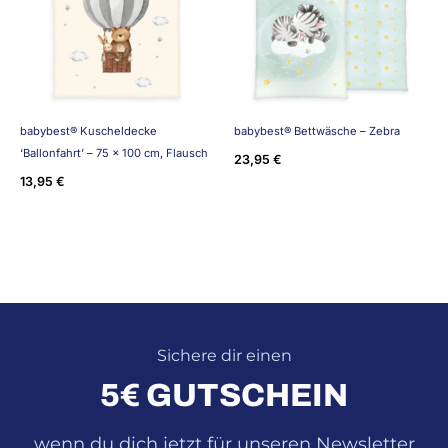
babybest® Kuscheldecke
babybest® Bettwäsche – Zebra
‘Ballonfahrt’ – 75 x 100 cm, Flausch
23,95
€
13,95
€
Sichere dir einen
5€ GUTSCHEIN
wenn du dich jetzt für unseren Newsletter