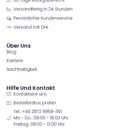
30 Tage Rückgaberecht
c
s
e
t
Versandfertig in 24 Stunden
b
a
Persönlicher Kundenservice
o
g
o
r
Versand mit DHL
k
a
m
m
Über Uns
Blog
Karriere
Nachhaltigkeit
Hilfe Und Kontakt
Kontaktiere uns
Bestellstatus prüfen
Tel.: +49 2872 9958-361
Mo - Do.: 08:00 - 16:00 Uhr
Freitag: 08:00 - 13:00 Uhr