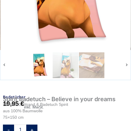
Badetücher
Spirit Badetuch – Believe in your dreams
19,95
€
HERDING Strand & Badetuch Spirit
inkl. MwSt.
aus 100% Baumwolle
75×150 cm
Spirit
-
+