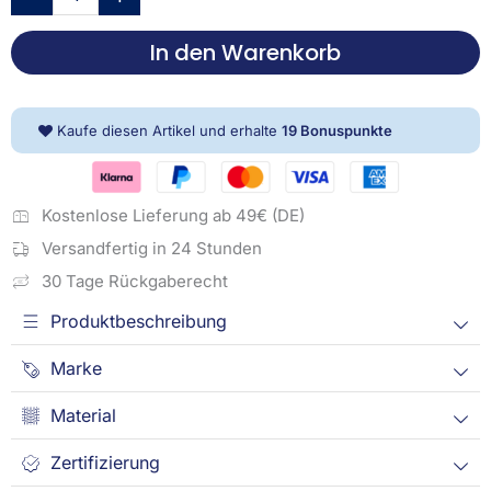
Badetuch
-
In den Warenkorb
Believe
in
your
dreams
Kaufe diesen Artikel und erhalte
19
Bonuspunkte
Menge
Kostenlose Lieferung ab 49€ (DE)
Versandfertig in 24 Stunden
30 Tage Rückgaberecht
Produktbeschreibung
Marke
Material
Zertifizierung