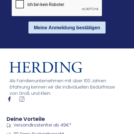
Meine Anmeldung bestätigen
Als Familienunternehmen mit über 100 Jahren
Erfahrung kennen wir die individuellen Bedürfnisse
von Groß und Klein.
I
I
c
c
o
o
n
n
Deine Vorteile
-
-
Versandkostenfrei ab 49€*
f
i
a
n