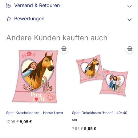
Versand & Retouren
Bewertungen
Andere Kunden kauften auch
Ursprünglicher
Aktueller
Ursprünglicher
Aktueller
Preis
Preis
Preis
Preis
war:
ist:
war:
ist:
17,95 €
8,95 €.
7,95 €
5,95 €.
Spirit Kuscheldecke – Horse Lover
Spirit Dekokissen ‘Heart’ – 40×40
cm
17,95
€
8,95
€
7,95
€
5,95
€