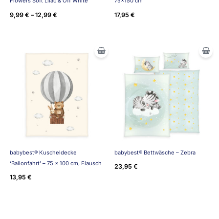
Flowers Soft Lilac & Off White
75×150 cm
9,99
€
–
12,99
€
17,95
€
babybest® Kuscheldecke
babybest® Bettwäsche – Zebra
‘Ballonfahrt’ – 75 x 100 cm, Flausch
23,95
€
13,95
€