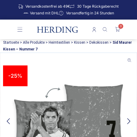
Zum
Versandkostenfrei ab 49€
30 Tage Rückgaberecht
Inhalt
Versand mit DHL
Versandfertig in 24 Stunden
springen
0
Warenko
Startseite
>
Alle Produkte
>
Heimtextilien
>
Kissen
>
Dekokissen
>
Sid Maurer
Kissen – Nummer 7
-25%