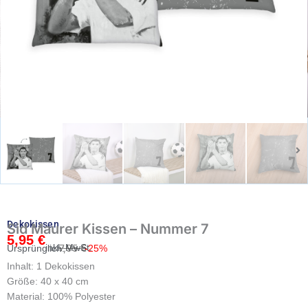
Dekokissen
Sid Maurer Kissen – Nummer 7
5,95
€
Ursprünglicher
Aktueller
inkl. MwSt.
7,95
€
Ursprünglich:
-25%
Preis
Preis
Inhalt: 1 Dekokissen
war:
ist:
Größe: 40 x 40 cm
7,95 €
5,95 €.
Material: 100% Polyester