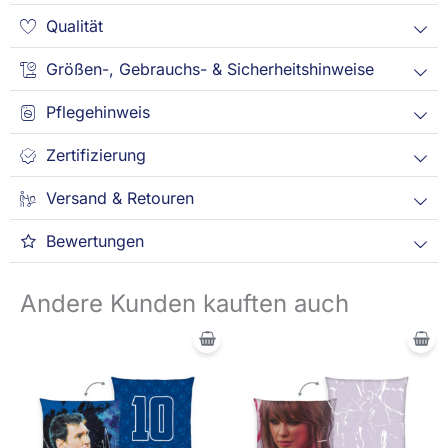
Qualität
Größen-, Gebrauchs- & Sicherheitshinweise
Pflegehinweis
Zertifizierung
Versand & Retouren
Bewertungen
Andere Kunden kauften auch
Ursprünglicher
Aktueller
Ursprünglicher
Aktueller
Preis
Preis
Preis
Preis
war:
ist:
war:
ist:
7,95 €
5,95 €.
7,95 €
5,95 €.