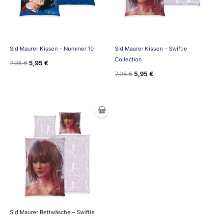
Sid Maurer Kissen – Nummer 10
Sid Maurer Kissen – Swiftie
Collection
7,95
€
5,95
€
7,95
€
5,95
€
Ursprünglicher
Aktueller
Preis
Preis
war:
ist:
39,95 €
25,95 €.
Sid Maurer Bettwäsche – Swiftie