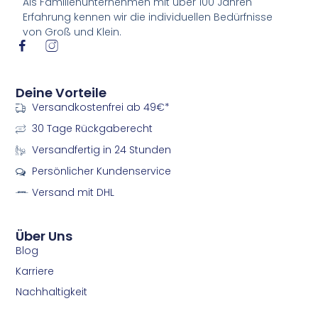
Als Familienunternehmen mit über 100 Jahren
Erfahrung kennen wir die individuellen Bedürfnisse
von Groß und Klein.
I
I
c
c
o
o
n
n
Deine Vorteile
-
-
Versandkostenfrei ab 49€*
f
i
a
n
30 Tage Rückgaberecht
c
s
e
t
Versandfertig in 24 Stunden
b
a
Persönlicher Kundenservice
o
g
o
r
Versand mit DHL
k
a
m
m
Über Uns
Blog
Karriere
Nachhaltigkeit