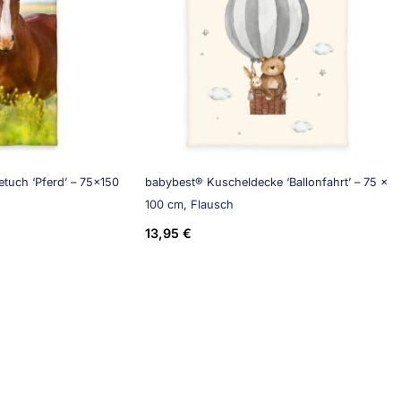
tuch ‘Pferd’ – 75×150
babybest® Kuscheldecke ‘Ballonfahrt’ – 75 x
100 cm, Flausch
13,95
€