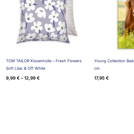
TOM TAILOR Kissenhülle – Fresh Flowers
Young Collection Bade
Soft Lilac & Off White
cm
9,99
€
–
12,99
€
17,95
€