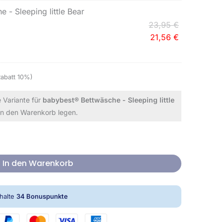
13,95 €
12,55 €.
23,95 €
21,56 €.
 - Sleeping little Bear
23,95
€
21,56
€
Rabatt 10%)
e Variante für
babybest® Bettwäsche - Sleeping little
 in den Warenkorb legen.
In den Warenkorb
rhalte
34
Bonuspunkte