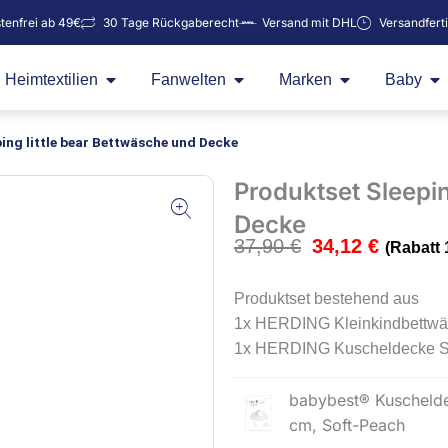
tenfrei ab 49€
30 Tage Rückgaberecht
Versand mit DHL
Versandfert
Öffne Heimtextilien
Öffne Fanwelten
Öffne Marken
Öf
Heimtextilien
Fanwelten
Marken
Baby
ing little bear Bettwäsche und Decke
Produktset Sleepin
Decke
37,90
€
34,12
€
(Rabatt
Produktset bestehend aus
1x HERDING Kleinkindbettwäsc
1x HERDING Kuscheldecke Sle
Produktset
babybest® Kuscheldec
Sleeping
cm, Soft-Peach
little