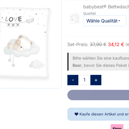
bear
babybest® Bettwäsche
Bettwäsche
Qualität
und
Decke
Menge
Set-Preis:
37,90
€
34,12
€
(
Bitte wählen Sie eine kaufbar
Bear
, bevor Sie dieses Paket
-
+
Kaufe diesen Artikel und e