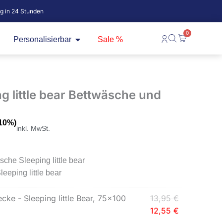
ig in 24 Stunden
0
fne Baby
Öffne Personalisierbar
Warenkorb
Personalisierbar
Sale %
g little bear Bettwäsche und
 10%)
inkl. MwSt.
he Sleeping little bear
eping little bear
Ursprünglic
Aktueller
Ursprünglic
Aktueller
ke - Sleeping little Bear, 75x100
13,95
€
Preis
Preis
Preis
Preis
12,55
€
war:
ist:
war:
ist: