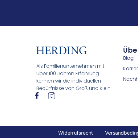
Übe
Blog
Als Familienunternehmen mit
Karrie
über 100 Jahren Erfahrung
Nachha
kennen wir die individuellen
Bedürfnisse von Groß und Klein.
I
I
c
c
o
o
n
n
-
-
f
i
Widerrufsrecht
Versandbedin
a
n