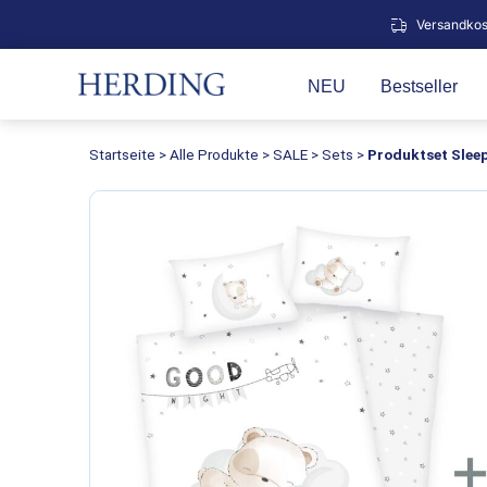
Zum
Versandkos
Inhalt
springen
NEU
Bestseller
Startseite
>
Alle Produkte
>
SALE
>
Sets
>
Produktset Sleep