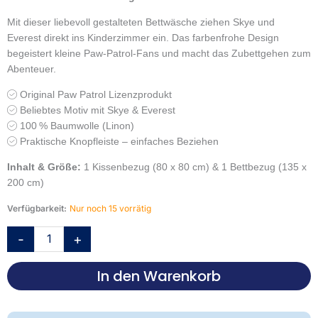
war:
ist:
Mit dieser liebevoll gestalteten Bettwäsche ziehen Skye und
39,95 €
25,95 €.
Everest direkt ins Kinderzimmer ein.
Das farbenfrohe Design
begeistert kleine Paw-Patrol-Fans und macht das Zubettgehen zum
Abenteuer.
Original Paw Patrol Lizenzprodukt
Beliebtes Motiv mit Skye & Everest
100 % Baumwolle (Linon)
Praktische Knopfleiste – einfaches Beziehen
Inhalt & Größe:
1 Kissenbezug (80 x 80 cm) & 1 Bettbezug (135 x
200 cm)
Paw
Verfügbarkeit:
Nur noch 15 vorrätig
Patrol
-
+
Bettwäsche-
Set
'Puppy
In den Warenkorb
Love'
–
135x200