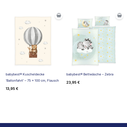
babybest® Kuscheldecke
babybest® Bettwäsche – Zebra
‘Ballonfahrt’ – 75 x 100 cm, Flausch
23,95
€
13,95
€