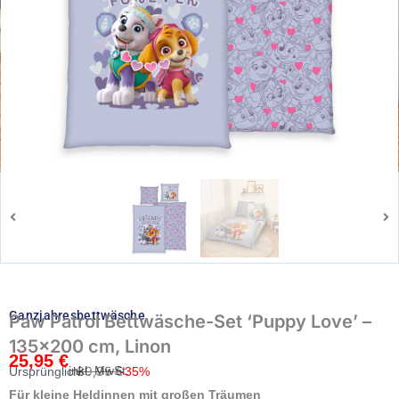
Ganzjahresbettwäsche
Paw Patrol Bettwäsche-Set ‘Puppy Love’ –
135×200 cm, Linon
25,95
€
Ursprünglicher
Aktueller
inkl. MwSt.
39,95
€
Ursprünglich:
-35%
Preis
Preis
Für kleine Heldinnen mit großen Träumen