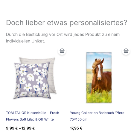
Doch lieber etwas personalisiertes?
Durch die Bestickung vor Ort wird jedes Produkt zu einem
individuellen Unikat.
TOM TAILOR Kissenhülle – Fresh
Young Collection Badetuch ‘Pferd’ –
Flowers Soft Lilac & Off White
75×150 cm
9,99
€
–
12,99
€
17,95
€