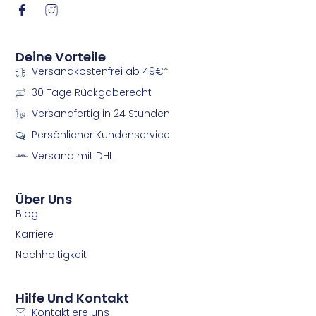
I
I
c
c
o
o
n
n
Deine Vorteile
-
-
Versandkostenfrei ab 49€*
f
i
a
n
30 Tage Rückgaberecht
c
s
e
t
Versandfertig in 24 Stunden
b
a
Persönlicher Kundenservice
o
g
o
r
Versand mit DHL
k
a
m
m
Über Uns
Blog
Karriere
Nachhaltigkeit
Hilfe Und Kontakt
Kontaktiere uns