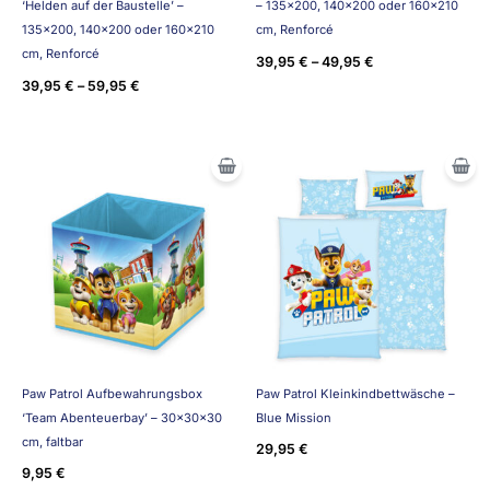
‘Helden auf der Baustelle’ –
– 135×200, 140×200 oder 160×210
135×200, 140×200 oder 160×210
cm, Renforcé
cm, Renforcé
39,95
€
–
49,95
€
39,95
€
–
59,95
€
Paw Patrol Aufbewahrungsbox
Paw Patrol Kleinkindbettwäsche –
‘Team Abenteuerbay’ – 30x30x30
Blue Mission
cm, faltbar
29,95
€
9,95
€