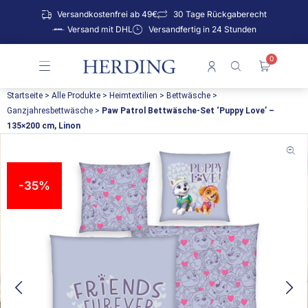
Zum
Versandkostenfrei ab 49€
30 Tage Rückgaberecht
Inhalt
Versand mit DHL
Versandfertig in 24 Stunden
springen
0
Warenko
Startseite
>
Alle Produkte
>
Heimtextilien
>
Bettwäsche
>
Ganzjahresbettwäsche
>
Paw Patrol Bettwäsche-Set ‘Puppy Love’ –
135×200 cm, Linon
-35%