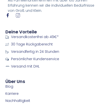
Als Familienunternehmen mit über 100 Jahren
Erfahrung kennen wir die individuellen Bedürfnisse
von Groß und Klein.
I
I
c
c
o
o
n
n
Deine Vorteile
-
-
Versandkostenfrei ab 49€*
f
i
a
n
30 Tage Rückgaberecht
c
s
e
t
Versandfertig in 24 Stunden
b
a
Persönlicher Kundenservice
o
g
o
r
Versand mit DHL
k
a
m
m
Über Uns
Blog
Karriere
Nachhaltigkeit