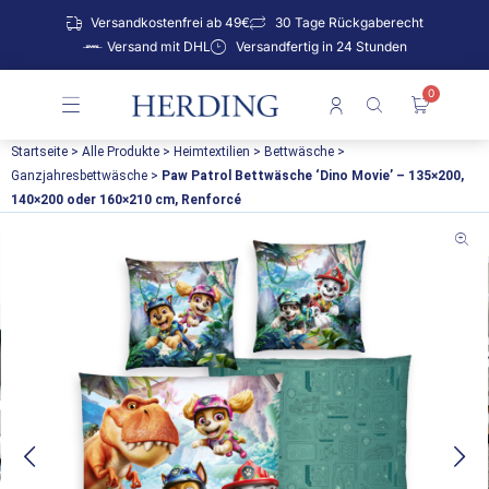
Zum
Versandkostenfrei ab 49€
30 Tage Rückgaberecht
Inhalt
Versand mit DHL
Versandfertig in 24 Stunden
springen
0
Warenko
Startseite
>
Alle Produkte
>
Heimtextilien
>
Bettwäsche
>
Ganzjahresbettwäsche
>
Paw Patrol Bettwäsche ‘Dino Movie’ – 135×200,
140×200 oder 160×210 cm, Renforcé