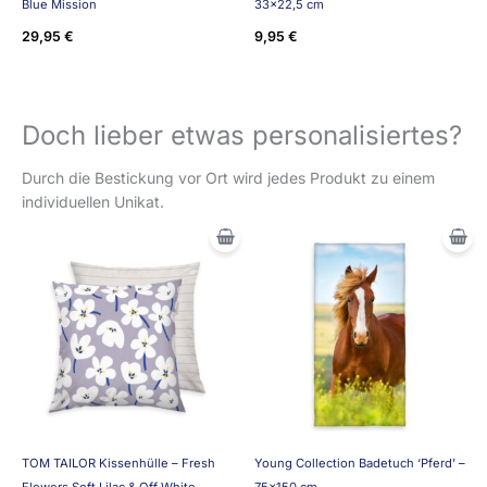
Blue Mission
33×22,5 cm
29,95
€
9,95
€
Doch lieber etwas personalisiertes?
Durch die Bestickung vor Ort wird jedes Produkt zu einem
individuellen Unikat.
TOM TAILOR Kissenhülle – Fresh
Young Collection Badetuch ‘Pferd’ –
Flowers Soft Lilac & Off White
75×150 cm