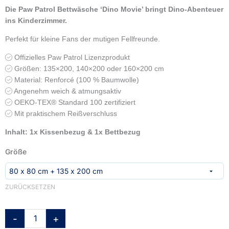
Die Paw Patrol Bettwäsche ‘Dino Movie’ bringt Dino-Abenteuer
ins Kinderzimmer.
Perfekt für kleine Fans der mutigen Fellfreunde.
Offizielles Paw Patrol Lizenzprodukt
Größen: 135×200, 140×200 oder 160×200 cm
Material: Renforcé (100 % Baumwolle)
Angenehm weich & atmungsaktiv
OEKO‑TEX® Standard 100 zertifiziert
Mit praktischem Reißverschluss
Inhalt: 1x Kissenbezug & 1x Bettbezug
Paw
Größe
Patrol
Bettwäsche
'Dino
ZURÜCKSETZEN
Movie'
-
135x200,
-
+
140x200