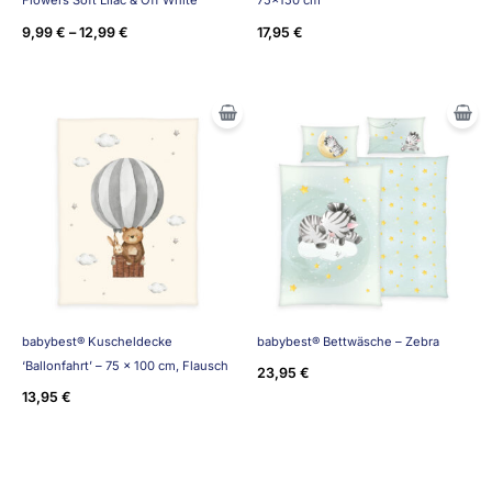
9,99
€
–
12,99
€
17,95
€
babybest® Kuscheldecke
babybest® Bettwäsche – Zebra
‘Ballonfahrt’ – 75 x 100 cm, Flausch
23,95
€
13,95
€