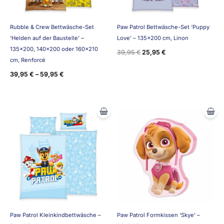
Rubble & Crew Bettwäsche-Set
Paw Patrol Bettwäsche-Set ‘Puppy
‘Helden auf der Baustelle’ –
Love’ – 135×200 cm, Linon
135×200, 140×200 oder 160×210
39,95
€
25,95
€
cm, Renforcé
39,95
€
–
59,95
€
Paw Patrol Kleinkindbettwäsche –
Paw Patrol Formkissen ‘Skye’ –