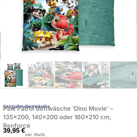
Ganzjahresbettwäsche
Paw Patrol Bettwäsche ‘Dino Movie’ –
135×200, 140×200 oder 160×210 cm,
Renforcé
39,95
€
inkl. MwSt.