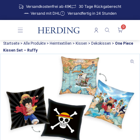
Zum
Versandkostenfrei ab 49€
30 Tage Rückgaberecht
Inhalt
Versand mit DHL
Versandfertig in 24 Stunden
springen
0
Warenko
Startseite
>
Alle Produkte
>
Heimtextilien
>
Kissen
>
Dekokissen
>
One Piece
Kissen Set – Ruffy