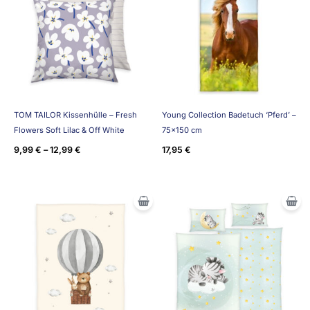
TOM TAILOR Kissenhülle – Fresh
Young Collection Badetuch ‘Pferd’ –
Flowers Soft Lilac & Off White
75×150 cm
9,99
€
–
12,99
€
17,95
€