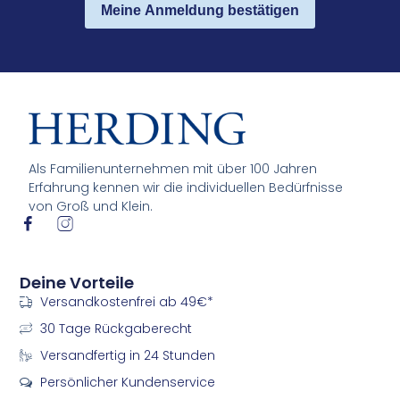
Meine Anmeldung bestätigen
Als Familienunternehmen mit über 100 Jahren
Erfahrung kennen wir die individuellen Bedürfnisse
von Groß und Klein.
I
I
c
c
o
o
n
n
Deine Vorteile
-
-
Versandkostenfrei ab 49€*
f
i
a
n
30 Tage Rückgaberecht
c
s
e
t
Versandfertig in 24 Stunden
b
a
Persönlicher Kundenservice
o
g
o
r