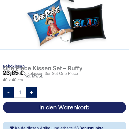
Dekokissen
One Piece Kissen Set – Ruffy
23,85
€
HERDING Dekokissen 3er Set One Piece
inkl. MwSt.
40 x 40 cm
One
-
+
Piece
Kissen
In den Warenkorb
Set
-
Ruffy
Menge
Kaufe diesen Artikel und erhalte
23
Bonuspunkte