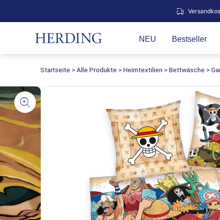
Zum
Versandkos
Inhalt
springen
NEU
Bestseller
Startseite
>
Alle Produkte
>
Heimtextilien
>
Bettwäsche
>
Ga