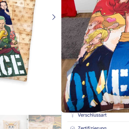
Mit Markenreißverschluss
Inhalt & Größe
: 1 Kissenbez
Nicht vorrätig
Kostenlose Lieferung ab 49€ (DE
Versandfertig in 24 Stunden
30 Tage Rückgaberecht
Produktbeschreibung
Marke
Material
Qualität
Verschlussart
Zertifizierung