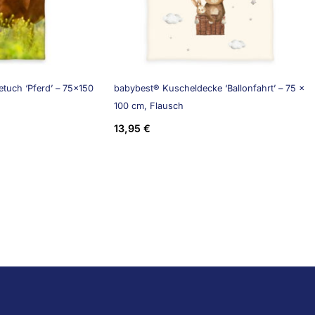
tuch ‘Pferd’ – 75×150
babybest® Kuscheldecke ‘Ballonfahrt’ – 75 x
100 cm, Flausch
13,95
€