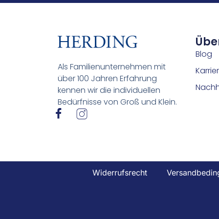
Übe
Blog
Als Familienunternehmen mit
Karrie
über 100 Jahren Erfahrung
Nachha
kennen wir die individuellen
Bedürfnisse von Groß und Klein.
I
I
c
c
o
o
n
n
-
-
f
i
Widerrufsrecht
Versandbedin
a
n
c
s
e
t
b
a