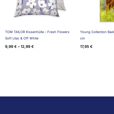
TOM TAILOR Kissenhülle – Fresh Flowers
Young Collection Bade
Soft Lilac & Off White
cm
9,99
€
–
12,99
€
17,95
€