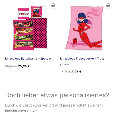
Ursprünglicher
Aktueller
Ursprünglicher
Aktueller
Preis
Preis
Preis
Preis
war:
ist:
war:
ist:
39,95 €
25,95 €.
17,95 €
8,95 €.
Miraculous Bettwäsche – Spots on!
Miraculous Fleecedecke – Trust
yourself
39,95
€
25,95
€
17,95
€
8,95
€
Doch lieber etwas personalisiertes?
Durch die Bestickung vor Ort wird jedes Produkt zu einem
individuellen Unikat.