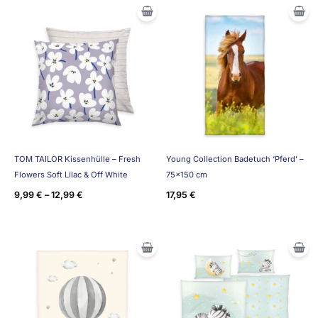
TOM TAILOR Kissenhülle – Fresh
Young Collection Badetuch ‘Pferd’ –
Flowers Soft Lilac & Off White
75×150 cm
9,99
€
–
12,99
€
17,95
€