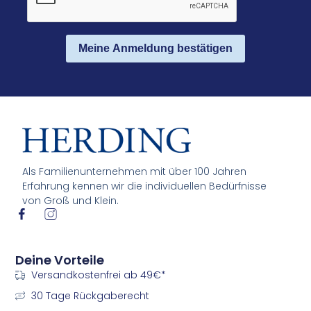
Meine Anmeldung bestätigen
Als Familienunternehmen mit über 100 Jahren
Erfahrung kennen wir die individuellen Bedürfnisse
von Groß und Klein.
I
I
c
c
o
o
n
n
Deine Vorteile
-
-
Versandkostenfrei ab 49€*
f
i
a
n
30 Tage Rückgaberecht
c
s