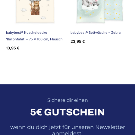
babybest® Kuscheldecke
babybest® Bettwäsche – Zebra
‘Ballonfahrt’ – 75 x 100 cm, Flausch
23,95
€
13,95
€
Sichere dir einen
5€ GUTSCHEIN
wenn du dich jetzt für unseren Newsletter
anmeldest!