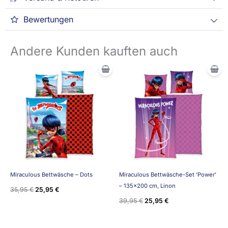
Bewertungen
Andere Kunden kauften auch
Ursprünglicher
Aktueller
Ursprünglicher
Aktueller
Preis
Preis
Preis
Preis
war:
ist:
war:
ist:
35,95 €
25,95 €.
39,95 €
25,95 €.
Miraculous Bettwäsche – Dots
Miraculous Bettwäsche-Set ‘Power’
– 135×200 cm, Linon
35,95
€
25,95
€
39,95
€
25,95
€