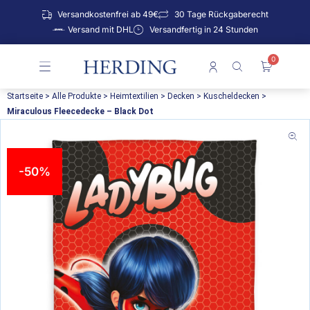
Zum
Versandkostenfrei ab 49€
30 Tage Rückgaberecht
Inhalt
Versand mit DHL
Versandfertig in 24 Stunden
springen
0
Warenko
Startseite
>
Alle Produkte
>
Heimtextilien
>
Decken
>
Kuscheldecken
>
Miraculous Fleecedecke – Black Dot
-50%