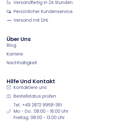
e
t
Versandfertig in 24 Stunden
b
a
Persönlicher Kundenservice
o
g
o
r
Versand mit DHL
k
a
m
m
Über Uns
Blog
Karriere
Nachhaltigkeit
Hilfe Und Kontakt
Kontaktiere uns
Bestellstatus prüfen
Tel.: +49 2872 9958-361
Mo - Do.: 08:00 - 16:00 Uhr
Freitag: 08:00 - 13:00 Uhr