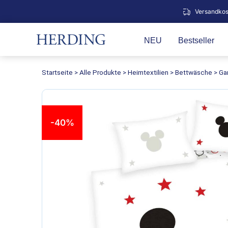
Zum
Versandkos
Inhalt
springen
NEU
Bestseller
Startseite
>
Alle Produkte
>
Heimtextilien
>
Bettwäsche
>
Ga
-40%