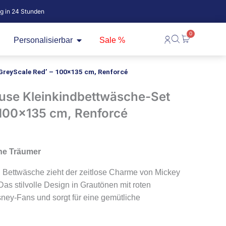
ig in 24 Stunden
0
fne Baby
Öffne Personalisierbar
Warenkorb
Personalisierbar
Sale %
GreyScale Red’ – 100×135 cm, Renforcé
use Kleinkindbettwäsche-Set
 100×135 cm, Renforcé
her
ine Träumer
ten Bettwäsche zieht der zeitlose Charme von Mickey
Das stilvolle Design in Grautönen mit roten
sney-Fans und sorgt für eine gemütliche