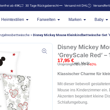
tenfrei ab 49€
30 Tage Rückgaberecht
Versand mit DHL
Versandfert
Öffne Heimtextilien
Öffne Fanwelten
Öffne Marken
Öf
Heimtextilien
Fanwelten
Marken
Baby
nzjahresbettwäsche
>
Disney Mickey Mouse Kleinkindbettwäsche-Set ‘
Disney Mickey Mo
‘GreyScale Red’ –
17,95
€
inkl. MwSt.
Ursprünglic
Aktueller
Ursprünglich:
29,95
€
-40%
Preis
Preis
Klassischer Charme für kle
war:
ist:
29,95 €
17,95 €.
Mit dieser liebevoll gestalte
Mouse ins Kinderzimmer ein.
Akzenten begeistert kleine Di
Schlafumgebung.