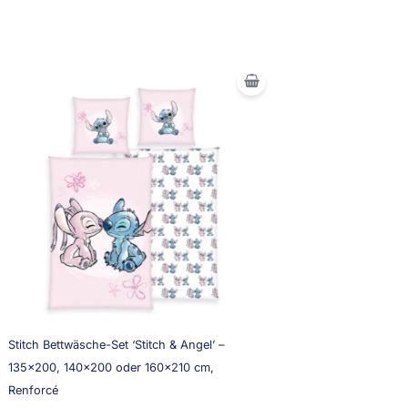
Stitch Bettwäsche-Set ‘Stitch & Angel’ –
135×200, 140×200 oder 160×210 cm,
Renforcé