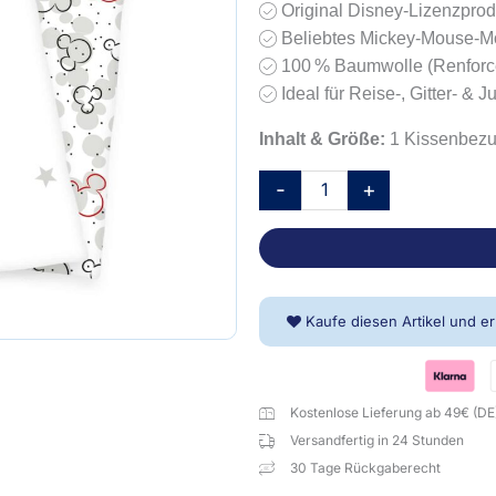
Original Disney-Lizenzprod
Beliebtes Mickey-Mouse-Mo
100 % Baumwolle (Renforc
Ideal für Reise-, Gitter- & J
Inhalt & Größe:
1 Kissenbezug
Disney
-
+
Mickey
Mouse
Kleinkindbettwäsche-
Set
'GreyScale
Kaufe diesen Artikel und e
Red'
–
100x135
Kostenlose Lieferung ab 49€ (DE
cm,
Versandfertig in 24 Stunden
Renforcé
30 Tage Rückgaberecht
Menge