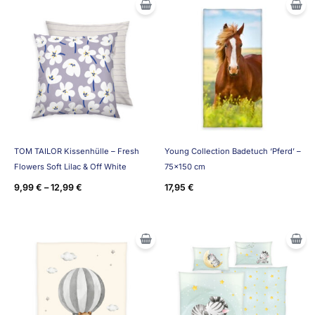
TOM TAILOR Kissenhülle – Fresh
Young Collection Badetuch ‘Pferd’ –
Flowers Soft Lilac & Off White
75×150 cm
9,99
€
–
12,99
€
17,95
€