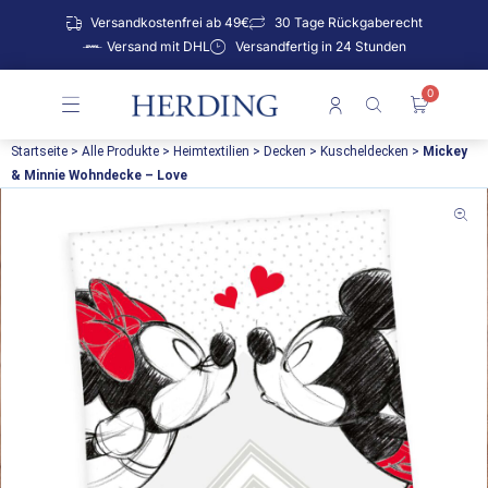
Zum
Versandkostenfrei ab 49€
30 Tage Rückgaberecht
Inhalt
Versand mit DHL
Versandfertig in 24 Stunden
springen
0
Warenko
Startseite
>
Alle Produkte
>
Heimtextilien
>
Decken
>
Kuscheldecken
>
Mickey
& Minnie Wohndecke – Love