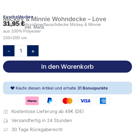
Kuscheldecken
Mickey & Minnie Wohndecke – Love
31,95
€
HERDING Microfaserflauschdecke Mickey & Minnie
inkl. MwSt.
aus 100% Polyester
150×200 cm
Mickey
-
+
&
Minnie
In den Warenkorb
Wohndecke
-
Love
Menge
Kaufe diesen Artikel und erhalte
31
Bonuspunkte
Kostenlose Lieferung ab 49€ (DE)
Versandfertig in 24 Stunden
30 Tage Rückgaberecht