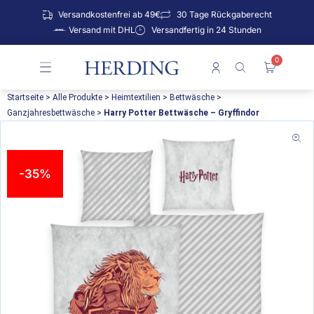
Zum
Versandkostenfrei ab 49€
30 Tage Rückgaberecht
Inhalt
Versand mit DHL
Versandfertig in 24 Stunden
springen
0
Warenko
Startseite
>
Alle Produkte
>
Heimtextilien
>
Bettwäsche
>
Ganzjahresbettwäsche
>
Harry Potter Bettwäsche – Gryffindor
-35%