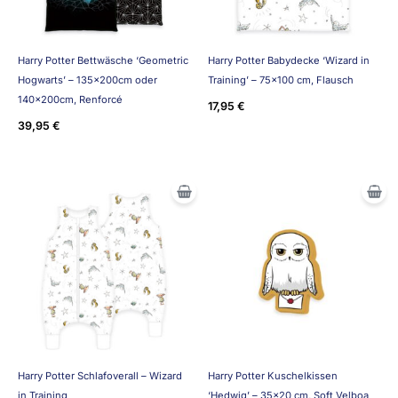
Harry Potter Bettwäsche ‘Geometric
Harry Potter Babydecke ‘Wizard in
Hogwarts’ – 135x200cm oder
Training’ – 75×100 cm, Flausch
140x200cm, Renforcé
17,95
€
39,95
€
Harry Potter Schlafoverall – Wizard
Harry Potter Kuschelkissen
in Training
‘Hedwig’ – 35×20 cm, Soft Velboa