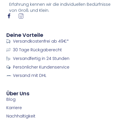
Erfahrung kennen wir die individuellen Bedürfnisse
von Groß und Klein.
I
I
c
c
o
o
n
n
Deine Vorteile
-
-
Versandkostenfrei ab 49€*
f
i
a
n
30 Tage Rückgaberecht
c
s
e
t
Versandfertig in 24 Stunden
b
a
Persönlicher Kundenservice
o
g
o
r
Versand mit DHL
k
a
m
m
Über Uns
Blog
Karriere
Nachhaltigkeit