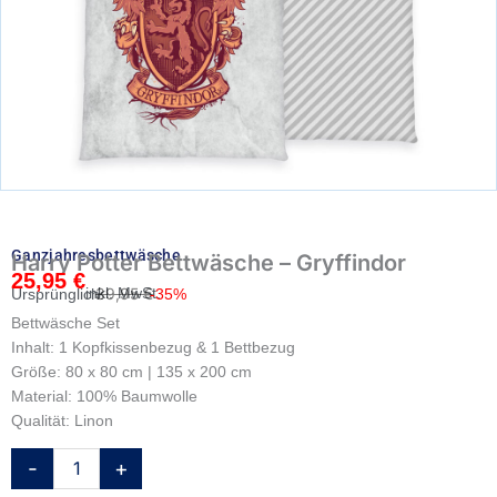
Ganzjahresbettwäsche
Harry Potter Bettwäsche – Gryffindor
25,95
€
Ursprünglicher
Aktueller
inkl. MwSt.
39,95
€
Ursprünglich:
-35%
Preis
Preis
Bettwäsche Set
war:
ist:
Inhalt: 1 Kopfkissenbezug & 1 Bettbezug
39,95 €
25,95 €.
Größe: 80 x 80 cm | 135 x 200 cm
Material: 100% Baumwolle
Qualität: Linon
Harry
-
+
Potter