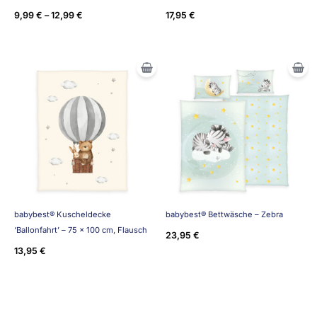
9,99
€
–
12,99
€
17,95
€
babybest® Kuscheldecke
babybest® Bettwäsche – Zebra
‘Ballonfahrt’ – 75 x 100 cm, Flausch
23,95
€
13,95
€