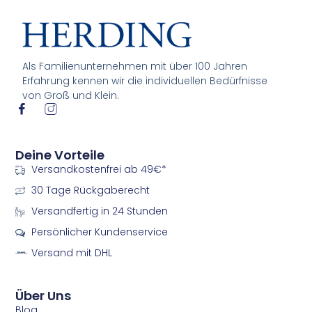
Als Familienunternehmen mit über 100 Jahren
Erfahrung kennen wir die individuellen Bedürfnisse
von Groß und Klein.
I
I
c
c
o
o
n
n
Deine Vorteile
-
-
Versandkostenfrei ab 49€*
f
i
a
n
30 Tage Rückgaberecht
c
s
e
t
Versandfertig in 24 Stunden
b
a
Persönlicher Kundenservice
o
g
o
r
Versand mit DHL
k
a
m
m
Über Uns
Blog