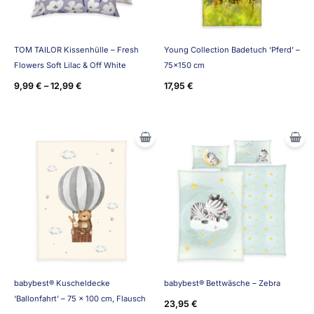
TOM TAILOR Kissenhülle – Fresh
Young Collection Badetuch ‘Pferd’ –
Flowers Soft Lilac & Off White
75×150 cm
9,99
€
–
12,99
€
17,95
€
babybest® Kuscheldecke
babybest® Bettwäsche – Zebra
‘Ballonfahrt’ – 75 x 100 cm, Flausch
23,95
€