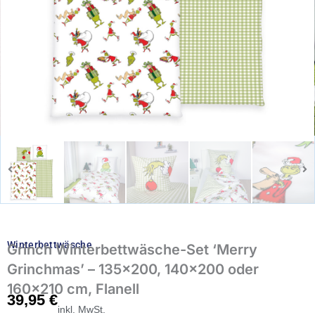
Winterbettwäsche
Grinch Winterbettwäsche-Set ‘Merry
Grinchmas’ – 135×200, 140×200 oder
160×210 cm, Flanell
39,95
€
inkl. MwSt.