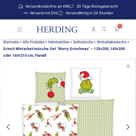
Zum
Versandkostenfrei ab 49€
30 Tage Rückgaberecht
Inhalt
Versand mit DHL
Versandfertig in 24 Stunden
springen
0
Warenko
Startseite
>
Alle Produkte
>
Heimtextilien
>
Bettwäsche
>
Winterbettwäsche
>
Grinch Winterbettwäsche-Set ‘Merry Grinchmas’ – 135×200, 140×200
oder 160×210 cm, Flanell