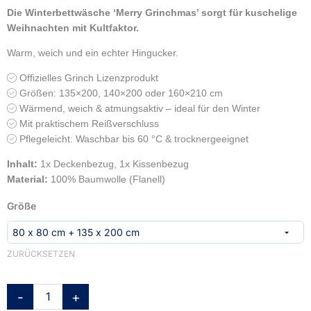
Die Winterbettwäsche ‘Merry Grinchmas’ sorgt für kuschelige
Weihnachten mit Kultfaktor.
Warm, weich und ein echter Hingucker.
Offizielles Grinch Lizenzprodukt
Größen: 135×200, 140×200 oder 160×210 cm
Wärmend, weich & atmungsaktiv – ideal für den Winter
Mit praktischem Reißverschluss
Pflegeleicht: Waschbar bis 60 °C & trocknergeeignet
Inhalt:
1x Deckenbezug, 1x Kissenbezug
Material:
100% Baumwolle (Flanell)
Grinch
Größe
Winterbettwäsche-
Set
'Merry
ZURÜCKSETZEN
Grinchmas'
–
135x200,
-
+
140x200