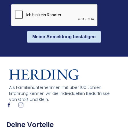
Meine Anmeldung bestätigen
Als Familienunternehmen mit über 100 Jahren
Erfahrung kennen wir die individuellen Bedürfnisse
von Groß und Klein.
I
I
c
c
o
o
n
n
Deine Vorteile
-
-