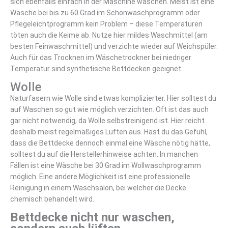
sich ebenfalls einfach in der Maschine waschen. Meist ist eine
Wäsche bei bis zu 60 Grad im Schonwaschprogramm oder
Pflegeleichtprogramm kein Problem – diese Temperaturen
töten auch die Keime ab. Nutze hier mildes Waschmittel (am
besten Feinwaschmittel) und verzichte wieder auf Weichspüler.
Auch für das Trocknen im Wäschetrockner bei niedriger
Temperatur sind synthetische Bettdecken geeignet.
Wolle
Naturfasern wie Wolle sind etwas komplizierter. Hier solltest du
auf Waschen so gut wie möglich verzichten. Oft ist das auch
gar nicht notwendig, da Wolle selbstreinigend ist. Hier reicht
deshalb meist regelmäßiges Lüften aus. Hast du das Gefühl,
dass die Bettdecke dennoch einmal eine Wäsche nötig hätte,
solltest du auf die Herstellerhinweise achten. In manchen
Fällen ist eine Wäsche bei 30 Grad im Wollwaschprogramm
möglich. Eine andere Möglichkeit ist eine professionelle
Reinigung in einem Waschsalon, bei welcher die Decke
chemisch behandelt wird.
Bettdecke nicht nur waschen,