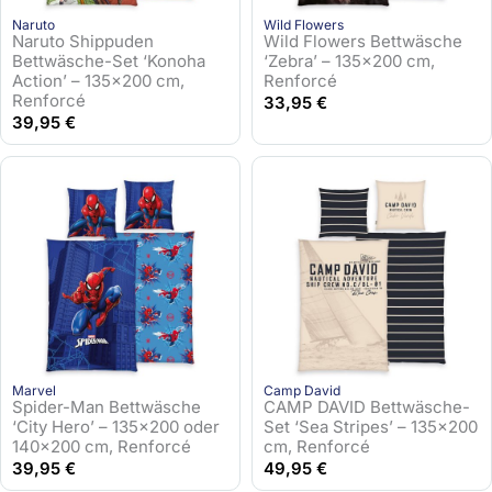
Naruto
Wild Flowers
Naruto Shippuden
Wild Flowers Bettwäsche
Bettwäsche-Set ‘Konoha
‘Zebra’ – 135×200 cm,
Action’ – 135×200 cm,
Renforcé
Renforcé
33,95
€
39,95
€
Marvel
Camp David
Spider-Man Bettwäsche
CAMP DAVID Bettwäsche-
‘City Hero’ – 135×200 oder
Set ‘Sea Stripes’ – 135×200
140×200 cm, Renforcé
cm, Renforcé
39,95
€
49,95
€