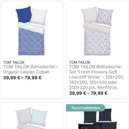
s
t
p
u
r
e
ü
l
n
l
g
e
l
r
i
P
c
r
h
e
TOM TAILOR
TOM TAILOR
e
i
TOM TAILOR Bettwäsche –
TOM TAILOR Bettwäsche-
r
s
Organic Leaves Cobalt
Set ‘Fresh Flowers Soft
Lilac/Off White’ – 135×200,
P
i
39,99
€
–
79,99
€
140×200, 155×220 oder
r
s
200×220 cm, Renforcé
e
t
39,99
€
–
79,99
€
i
:
s
2
Personalisierbar
w
5
a
,
r
9
:
5