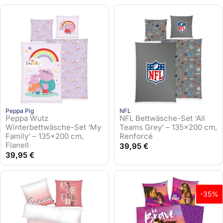
Peppa Pig
NFL
Peppa Wutz
NFL Bettwäsche-Set ‘All
Winterbettwäsche-Set ‘My
Teams Grey’ – 135×200 cm,
Family’ – 135×200 cm,
Renforcé
Flanell
39,95
€
39,95
€
-35%