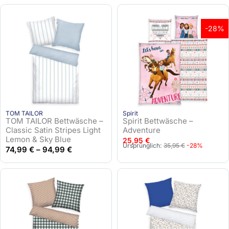
-28%
TOM TAILOR
Spirit
TOM TAILOR Bettwäsche –
Spirit Bettwäsche –
Classic Satin Stripes Light
Adventure
Lemon & Sky Blue
25,95
€
U
A
Ursprünglich:
35,95
€
-28%
74,99
€
–
94,99
€
r
k
s
t
p
u
r
e
ü
l
n
l
g
e