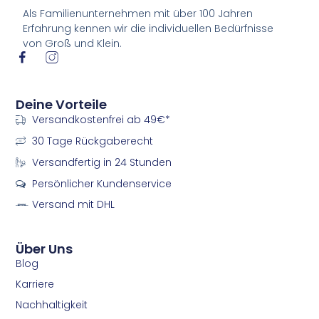
Als Familienunternehmen mit über 100 Jahren
Erfahrung kennen wir die individuellen Bedürfnisse
von Groß und Klein.
I
I
c
c
o
o
n
n
Deine Vorteile
-
-
Versandkostenfrei ab 49€*
f
i
a
n
30 Tage Rückgaberecht
c
s
e
t
Versandfertig in 24 Stunden
b
a
Persönlicher Kundenservice
o
g
o
r
Versand mit DHL
k
a
m
m
Über Uns
Blog
Karriere
Nachhaltigkeit