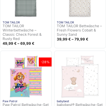
l
r
i
P
c
r
h
e
TOM TAILOR
TOM TAILOR
e
i
TOM TAILOR
TOM TAILOR Bettwäsche –
r
s
Winterbettwäsche –
Fresh Flowers Cobalt &
Classic Check Forest &
Sunny Sand
P
i
Rusty Red
39,99
€
–
79,99
€
r
s
49,99
€
–
69,99
€
e
t
i
:
s
2
w
5
-28%
a
,
r
9
:
5
3
5
€
,
.
9
Paw Patrol
babybest
5
Paw Patrol Bettwäsche-Set
babybest® Bettwäsche-Set