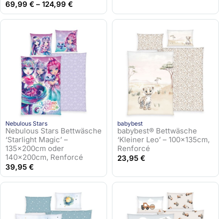
69,99
€
–
124,99
€
Nebulous Stars
babybest
Nebulous Stars Bettwäsche
babybest® Bettwäsche
‘Starlight Magic’ –
‘Kleiner Leo’ – 100x135cm,
135x200cm oder
Renforcé
140x200cm, Renforcé
23,95
€
39,95
€