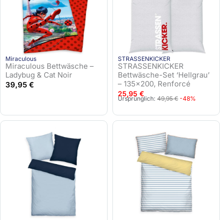
Miraculous
STRASSENKICKER
Miraculous Bettwäsche –
STRASSENKICKER
Ladybug & Cat Noir
Bettwäsche-Set ‘Hellgrau’
– 135×200, Renforcé
39,95
€
25,95
€
U
A
Ursprünglich:
49,95
€
-48%
r
k
s
t
p
u
r
e
ü
l
n
l
g
e
l
r
i
P
c
r
h
e