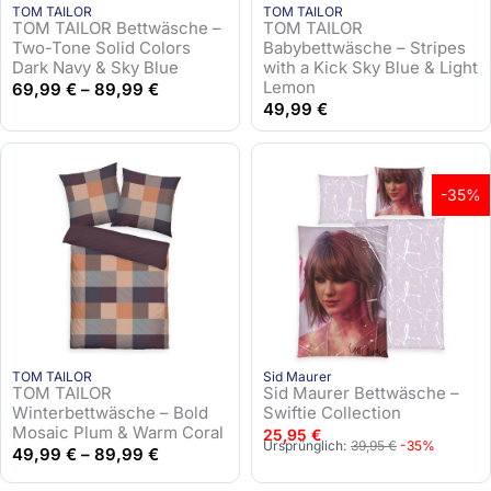
TOM TAILOR
TOM TAILOR
e
i
TOM TAILOR Bettwäsche –
TOM TAILOR
r
s
Two-Tone Solid Colors
Babybettwäsche – Stripes
Dark Navy & Sky Blue
with a Kick Sky Blue & Light
P
i
Lemon
69,99
€
–
89,99
€
r
s
49,99
€
e
t
i
:
s
2
w
5
-35%
a
,
r
9
:
5
4
9
€
,
.
9
TOM TAILOR
Sid Maurer
5
TOM TAILOR
Sid Maurer Bettwäsche –
Winterbettwäsche – Bold
Swiftie Collection
€
Mosaic Plum & Warm Coral
25,95
€
U
A
Ursprünglich:
39,95
€
-35%
49,99
€
–
89,99
€
r
k