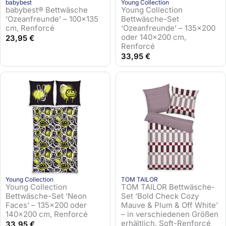
babybest
Young Collection
babybest® Bettwäsche
Young Collection
‘Ozeanfreunde’ – 100×135
Bettwäsche-Set
cm, Renforcé
‘Ozeanfreunde’ – 135×200
oder 140×200 cm,
23,95
€
Renforcé
33,95
€
Young Collection
TOM TAILOR
Young Collection
TOM TAILOR Bettwäsche-
Bettwäsche-Set ‘Neon
Set ‘Bold Check Cozy
Faces’ – 135×200 oder
Mauve & Plum & Off White’
140×200 cm, Renforcé
– in verschiedenen Größen
erhältlich, Soft-Renforcé
33,95
€