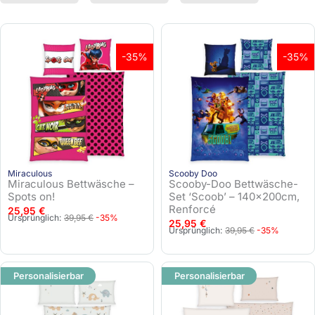
-35%
-35%
Miraculous
Scooby Doo
Miraculous Bettwäsche –
Scooby-Doo Bettwäsche-
Spots on!
Set ‘Scoob’ – 140x200cm,
Renforcé
25,95
€
U
A
Ursprünglich:
39,95
€
-35%
25,95
€
U
A
Ursprünglich:
39,95
€
-35%
r
k
r
k
s
t
s
t
p
u
Personalisierbar
Personalisierbar
p
u
r
e
r
e
ü
l
ü
l
n
l