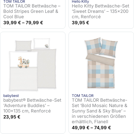
9
TOM TAILOR
Hello Kitty
5
TOM TAILOR Bettwäsche –
Hello Kitty Bettwäsche-Set
5
Bold Stripes Green Leaf &
‘Sweet Dreams’ – 135×200
€
Cool Blue
cm, Renforcé
€
39,99
€
–
79,99
€
39,95
€
babybest
TOM TAILOR
babybest® Bettwäsche-Set
TOM TAILOR Bettwäsche-
‘Adventure Buddies’ –
Set ‘Bold Mosaic Nature &
100×135 cm, Renforcé
Sunny Sand & Sky Blue’ –
in verschiedenen Größen
23,95
€
erhältlich, Flanell
49,99
€
–
74,99
€