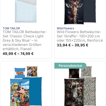
3
9
€
,
.
9
5
TOM TAILOR
Wild Flowers
TOM TAILOR Bettwäsche-
Wild Flowers Bettwäsche-
€
Set ‘Classic Check Light
Set ‘Giraffe’- 135×200 cm
Grey & Sky Blue’ – in
oder 155x220cm, Renforcé
verschiedenen Größen
33,94
€
–
39,95
€
erhältlich, Flanell
49,99
€
–
74,99
€
Personalisierbar