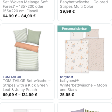
Set ‘Woven Melange Soft
Babybettwäsche – Colored
Forest’ – 135×200 oder
Stripes Multi Color
155×220 cm, Flanell
39,99
€
64,99
€
–
84,99
€
Personalisierbar
TOM TAILOR
babybest
TOM TAILOR Bettwäsche –
babybest®
Stripes with a Kick Green
Winterbettwäsche – Moon
Leaf & Juicy Peach
and Stars
69,99
€
–
124,99
€
25,95
€