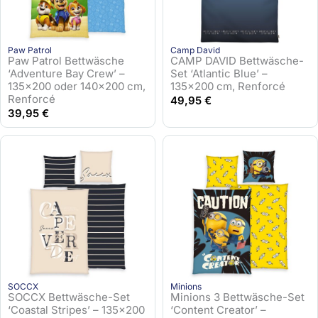
Paw Patrol
Camp David
Paw Patrol Bettwäsche
CAMP DAVID Bettwäsche-
‘Adventure Bay Crew’ –
Set ‘Atlantic Blue’ –
135×200 oder 140×200 cm,
135×200 cm, Renforcé
Renforcé
49,95
€
39,95
€
SOCCX
Minions
SOCCX Bettwäsche-Set
Minions 3 Bettwäsche-Set
‘Coastal Stripes’ – 135×200
‘Content Creator’ –