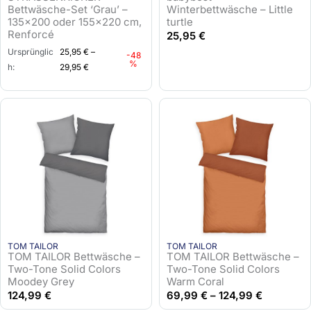
r
s
Bettwäsche-Set ‘Grau’ –
Winterbettwäsche – Little
135×200 oder 155×220 cm,
turtle
P
i
Renforcé
25,95
€
r
s
e
t
Ursprünglic
25,95
€
–
-48
%
i
:
h:
29,95
€
s
2
w
5
a
,
r
9
:
5
3
9
€
,
.
9
5
TOM TAILOR
TOM TAILOR
€
TOM TAILOR Bettwäsche –
TOM TAILOR Bettwäsche –
Two-Tone Solid Colors
Two-Tone Solid Colors
Moodey Grey
Warm Coral
124,99
€
69,99
€
–
124,99
€