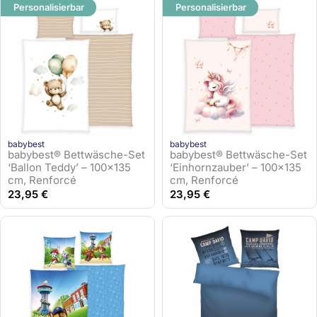
s
2
Personalisierbar
Personalisierbar
w
5
a
,
r
9
:
5
3
5
€
,
.
9
babybest
babybest
5
babybest® Bettwäsche-Set
babybest® Bettwäsche-Set
‘Ballon Teddy’ – 100×135
‘Einhornzauber’ – 100×135
€
cm, Renforcé
cm, Renforcé
23,95
€
23,95
€