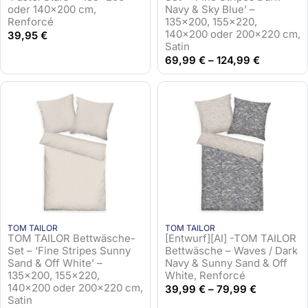
oder 140×200 cm,
Navy & Sky Blue’ –
Renforcé
135×200, 155×220,
140×200 oder 200×220 cm,
39,95
€
Satin
69,99
€
–
124,99
€
TOM TAILOR
TOM TAILOR
TOM TAILOR Bettwäsche-
[Entwurf][AI] -TOM TAILOR
Set – ‘Fine Stripes Sunny
Bettwäsche – Waves / Dark
Sand & Off White’ –
Navy & Sunny Sand & Off
135×200, 155×220,
White, Renforcé
140×200 oder 200×220 cm,
39,99
€
–
79,99
€
Satin