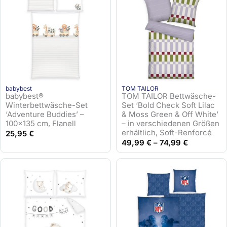
babybest
TOM TAILOR
babybest®
TOM TAILOR Bettwäsche-
Winterbettwäsche-Set
Set ‘Bold Check Soft Lilac
‘Adventure Buddies’ –
& Moss Green & Off White’
100×135 cm, Flanell
– in verschiedenen Größen
erhältlich, Soft-Renforcé
25,95
€
49,99
€
–
74,99
€