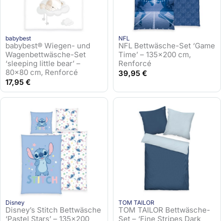
babybest
NFL
babybest® Wiegen- und
NFL Bettwäsche-Set ‘Game
Wagenbettwäsche-Set
Time’ – 135×200 cm,
‘sleeping little bear’ –
Renforcé
80×80 cm, Renforcé
39,95
€
17,95
€
Disney
TOM TAILOR
Disney’s Stitch Bettwäsche
TOM TAILOR Bettwäsche-
‘Pastel Stars’ – 135×200
Set – ‘Fine Stripes Dark