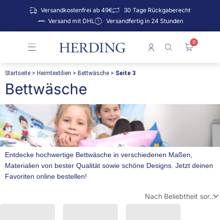
Zum
Versandkostenfrei ab 49€
30 Tage Rückgaberecht
Inhalt
Versand mit DHL
Versandfertig in 24 Stunden
springen
0
Warenko
Startseite
>
Heimtextilien
>
Bettwäsche
>
Seite 3
Bettwäsche
Entdecke hochwertige Bettwäsche in verschiedenen Maßen,
Materialien von bester Qualität sowie schöne Designs. Jetzt deinen
Favoriten online bestellen!