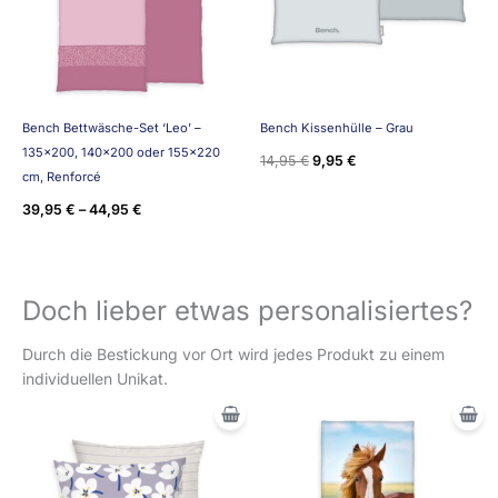
Bench Bettwäsche-Set ‘Leo’ –
Bench Kissenhülle – Grau
135×200, 140×200 oder 155×220
14,95
€
9,95
€
cm, Renforcé
39,95
€
–
44,95
€
Doch lieber etwas personalisiertes?
Durch die Bestickung vor Ort wird jedes Produkt zu einem
individuellen Unikat.