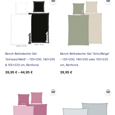
Bench Bettwäsche-Set
Bench Bettwäsche-Set ‘Grün/Beige’
‘Schwarz/Weiß’ – 135×200, 140×200
– 135×200, 140×200 oder 155×220
& 155×220 cm, Renforcé
cm, Renforcé
39,95
€
–
44,95
€
39,95
€
Ursprünglicher
Aktueller
Preis
Preis
war:
ist:
14,95 €
9,95 €.