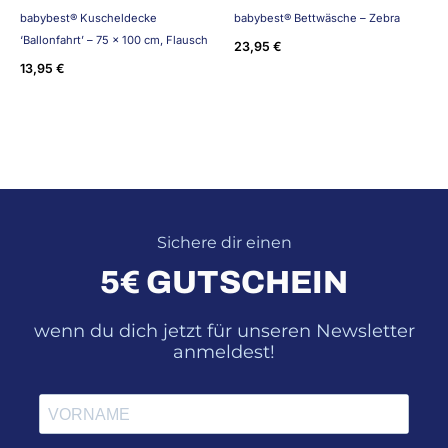
babybest® Kuscheldecke
babybest® Bettwäsche – Zebra
‘Ballonfahrt’ – 75 x 100 cm, Flausch
23,95
€
13,95
€
Sichere dir einen
5€ GUTSCHEIN
wenn du dich jetzt für unseren Newsletter
anmeldest!