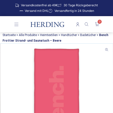
Zum
Versandkostenfrei ab 49€
30 Tage Rückgaberecht
Inhalt
Versand mit DHL
Versandfertig in 24 Stunden
springen
0
Warenko
Startseite
>
Alle Produkte
>
Heimtextilien
>
Handtücher
>
Badetücher
>
Bench
Frottier Strand- und Saunatuch – Beere