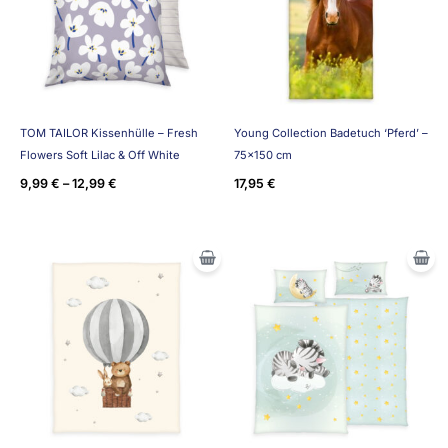
TOM TAILOR Kissenhülle – Fresh
Young Collection Badetuch ‘Pferd’ –
Flowers Soft Lilac & Off White
75×150 cm
9,99
€
–
12,99
€
17,95
€