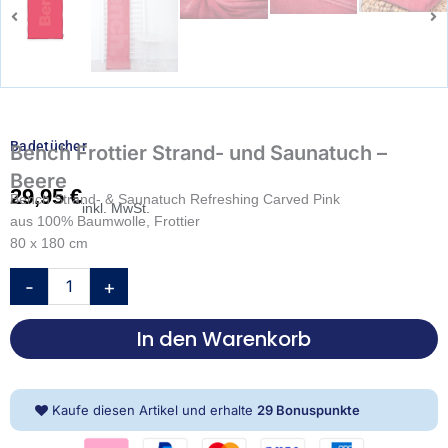
Badetücher
Bench Frottier Strand- und Saunatuch –
Beere
29,95
€
Bench Strand- & Saunatuch Refreshing Carved Pink
inkl. MwSt.
aus 100% Baumwolle, Frottier
80 x 180 cm
Bench
-
+
Frottier
Strand-
In den Warenkorb
und
Saunatuch
-
Beere
Kaufe diesen Artikel und erhalte
29
Bonuspunkte
Menge