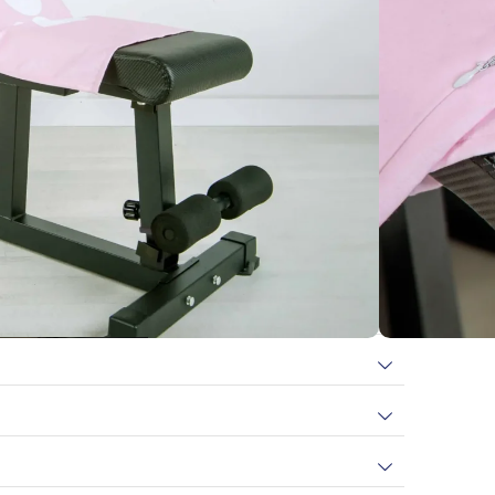
rhalte
19
Bonuspunkte
)