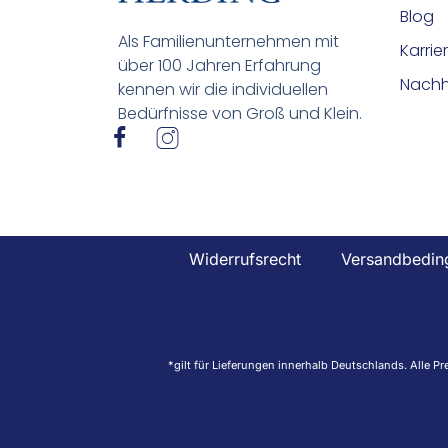
Blog
Als Familienunternehmen mit
Karrie
über 100 Jahren Erfahrung
Nachha
kennen wir die individuellen
Bedürfnisse von Groß und Klein.
I
I
c
c
o
o
n
n
-
-
f
i
Widerrufsrecht
Versandbedin
a
n
c
s
e
t
b
a
o
g
*gilt für Lieferungen innerhalb Deutschlands. Alle P
o
r
k
a
m