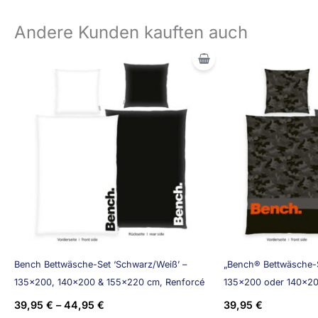
Andere Kunden kauften auch
Bench Bettwäsche-Set ‘Schwarz/Weiß’ –
„Bench® Bettwäsche-S
135×200, 140×200 & 155×220 cm, Renforcé
135×200 oder 140×20
39,95
€
–
44,95
€
39,95
€