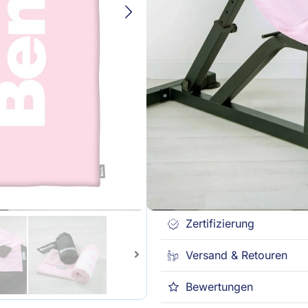
Hellrosa
Kaufe diesen Artikel und e
Menge
Kostenlose Lieferung ab 49€ (DE
Versandfertig in 24 Stunden
30 Tage Rückgaberecht
Produktbeschreibung
Marke
Material
Zertifizierung
Versand & Retouren
Bewertungen