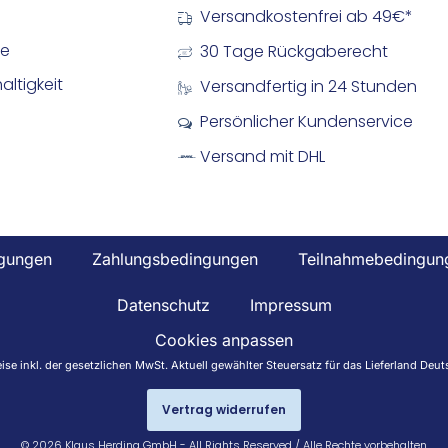
Versandkostenfrei ab 49€*
re
30 Tage Rückgaberecht
ltigkeit
Versandfertig in 24 Stunden
Persönlicher Kundenservice
Versand mit DHL
gungen
Zahlungsbedingungen
Teilnahmebedingun
Datenschutz
Impressum
Cookies anpassen
reise inkl. der gesetzlichen MwSt. Aktuell gewählter Steuersatz für das Lieferland D
Vertrag widerrufen
© 2026 Klaus Herding GmbH - All Rights Reserved / Alle Rechte vorbehalten