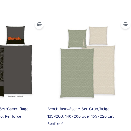
et ‘Camouflage’ –
Bench Bettwäsche-Set ‘Grün/Beige’ –
0, Renforcé
135×200, 140×200 oder 155×220 cm,
Renforcé