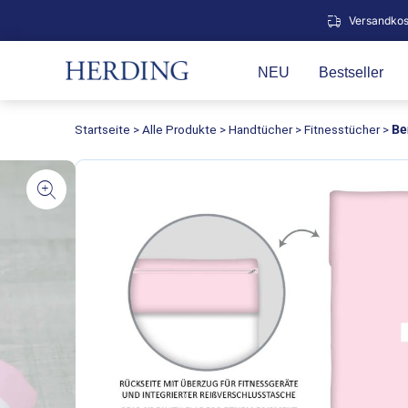
Zum
Versandkos
Inhalt
springen
NEU
Bestseller
Startseite
>
Alle Produkte
>
Handtücher
>
Fitnesstücher
>
Be