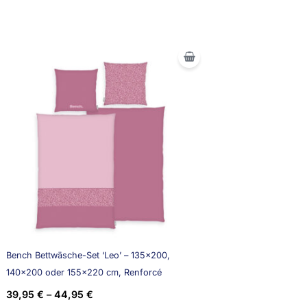
Bench Bettwäsche-Set ‘Leo’ – 135×200,
140×200 oder 155×220 cm, Renforcé
39,95
€
–
44,95
€