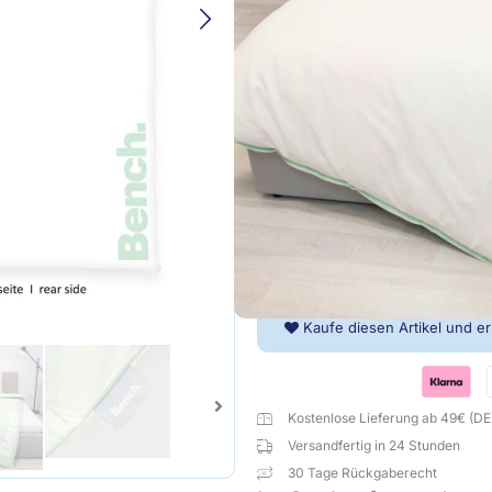
Praktischer Reißverschluss
Bench®
Größe
Bettwäsche-
Set
'Hellgrün'
–
135x200,
-
+
140x200
oder
155x220
cm,
Renforcé,
Kaufe diesen Artikel und e
Menge
Kostenlose Lieferung ab 49€ (DE
Versandfertig in 24 Stunden
30 Tage Rückgaberecht