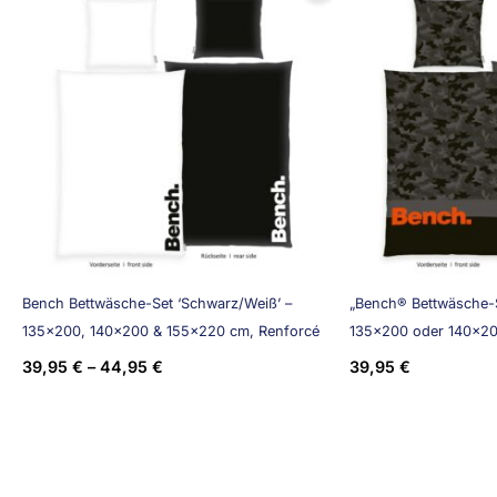
Bench Bettwäsche-Set ‘Schwarz/Weiß’ –
„Bench® Bettwäsche-S
135×200, 140×200 & 155×220 cm, Renforcé
135×200 oder 140×20
39,95
€
–
44,95
€
39,95
€