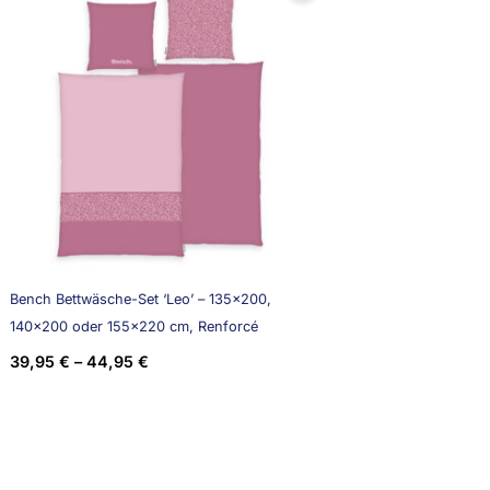
Bench Bettwäsche-Set ‘Leo’ – 135×200,
140×200 oder 155×220 cm, Renforcé
39,95
€
–
44,95
€