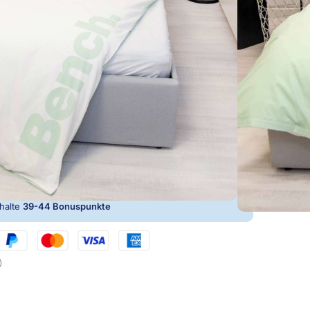
 für einfaches Beziehen
In den Warenkorb
rhalte
39-44
Bonuspunkte
)