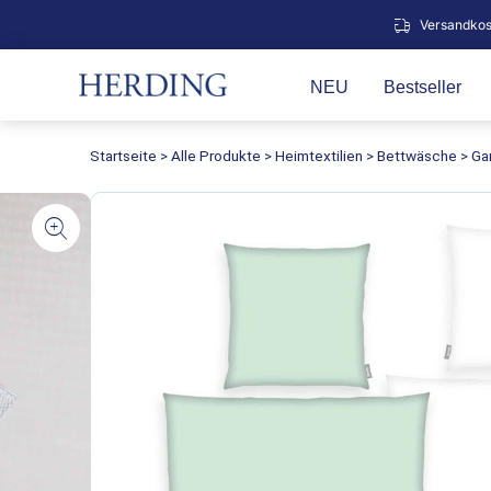
Zum
Versandkos
Inhalt
springen
NEU
Bestseller
Startseite
>
Alle Produkte
>
Heimtextilien
>
Bettwäsche
>
Ga