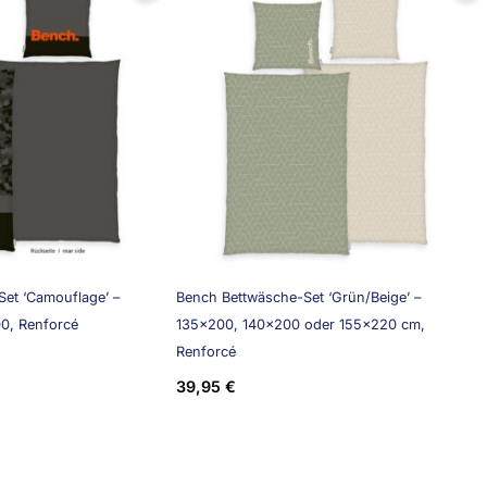
et ‘Camouflage’ –
Bench Bettwäsche-Set ‘Grün/Beige’ –
0, Renforcé
135×200, 140×200 oder 155×220 cm,
Renforcé
39,95
€