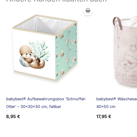
babybest® Aufbewahrungsbox ‘Schnuffel-
babybest® Wäschesac
Otter’ – 30x30x30 cm, faltbar
40×50 cm
8,95
€
17,95
€