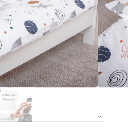
Personalisieren
In den Warenkorb
rhalte
23-25
Bonuspunkte
)