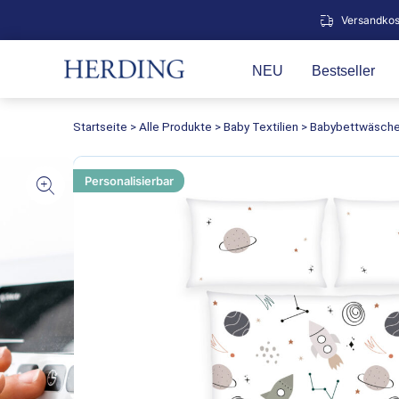
Zum
Versandkos
Inhalt
springen
NEU
Bestseller
Startseite
>
Alle Produkte
>
Baby Textilien
>
Babybettwäsch
Personalisierbar