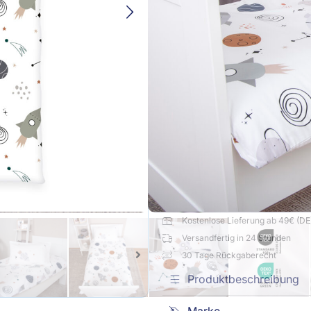
Weltall
Menge
-
+
Kaufe diesen Artikel und e
Kostenlose Lieferung ab 49€ (DE
Versandfertig in 24 Stunden
30 Tage Rückgaberecht
Produktbeschreibung