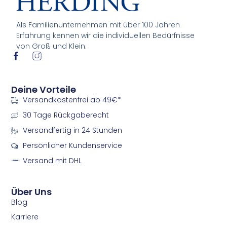
Als Familienunternehmen mit über 100 Jahren
Erfahrung kennen wir die individuellen Bedürfnisse
von Groß und Klein.
I
I
c
c
o
o
n
n
Deine Vorteile
-
-
Versandkostenfrei ab 49€*
f
i
a
n
30 Tage Rückgaberecht
c
s
e
t
Versandfertig in 24 Stunden
b
a
Persönlicher Kundenservice
o
g
o
r
Versand mit DHL
k
a
m
m
Über Uns
Blog
Karriere