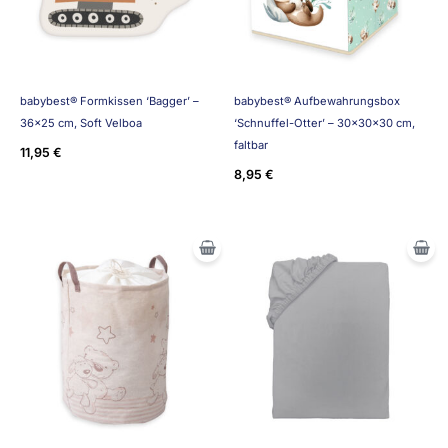
babybest® Formkissen ‘Bagger’ –
babybest® Aufbewahrungsbox
36×25 cm, Soft Velboa
‘Schnuffel-Otter’ – 30x30x30 cm,
faltbar
11,95
€
8,95
€