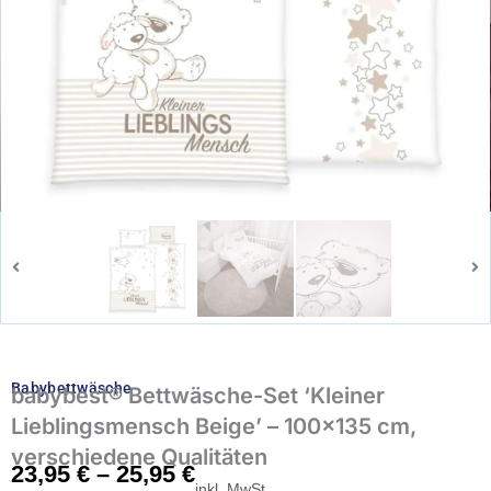
Babybettwäsche
babybest® Bettwäsche-Set ‘Kleiner
Lieblingsmensch Beige’ – 100×135 cm,
verschiedene Qualitäten
23,95
€
–
25,95
€
inkl. MwSt.