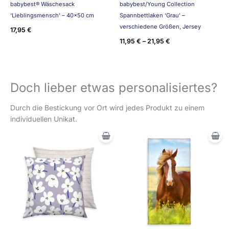
babybest® Wäschesack
babybest/Young Collection
‘Lieblingsmensch’ – 40×50 cm
Spannbettlaken ‘Grau’ –
verschiedene Größen, Jersey
17,95
€
11,95
€
–
21,95
€
Doch lieber etwas personalisiertes?
Durch die Bestickung vor Ort wird jedes Produkt zu einem
individuellen Unikat.