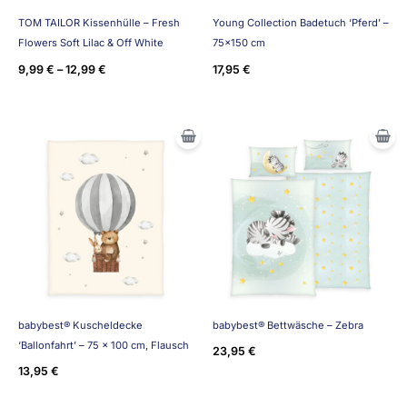
TOM TAILOR Kissenhülle – Fresh
Young Collection Badetuch ‘Pferd’ –
Flowers Soft Lilac & Off White
75×150 cm
9,99
€
–
12,99
€
17,95
€
babybest® Kuscheldecke
babybest® Bettwäsche – Zebra
‘Ballonfahrt’ – 75 x 100 cm, Flausch
23,95
€
13,95
€