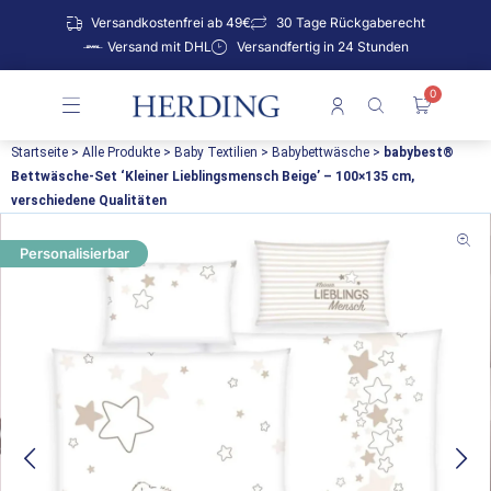
Zum
Versandkostenfrei ab 49€
30 Tage Rückgaberecht
Inhalt
Versand mit DHL
Versandfertig in 24 Stunden
springen
0
Warenko
Startseite
>
Alle Produkte
>
Baby Textilien
>
Babybettwäsche
>
babybest®
Bettwäsche-Set ‘Kleiner Lieblingsmensch Beige’ – 100×135 cm,
verschiedene Qualitäten
Personalisierbar